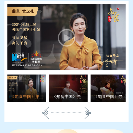
《知食中国》第
《知食中国》走
《知食中国》寻
十七站曲阜：寻
进泉州：用饮食
味长春：步入严
味圣城 寓礼于食
提高免疫力，调
寒 恋上一日三餐
节身体机能
里的“东北式温暖”