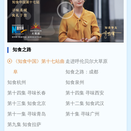
知食之路
《知食中国》第十七站曲
走进呼伦贝尔大草原
阜
知食之路：成都
知食杭州
知食泉州
第十四集 寻味长春
第十四集 寻味西安
第十三集 知食北京
第十二集 知食武汉
第十一集 寻味青岛
第十集 寻味广州
第九集 知食拉萨