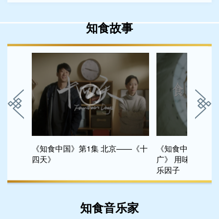
知食故事
味道》温
《知食中国》第1集 北京——《十
《知食中国》第十
四天》
广》 用味蕾唤起
乐因子
知食音乐家