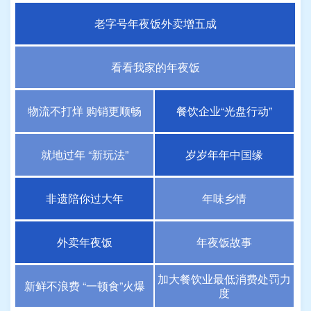
老字号年夜饭外卖增五成
看看我家的年夜饭
物流不打烊 购销更顺畅
餐饮企业“光盘行动”
就地过年 “新玩法”
岁岁年年中国缘
非遗陪你过大年
年味乡情
外卖年夜饭
年夜饭故事
加大餐饮业最低消费处罚力
新鲜不浪费 “一顿食”火爆
度