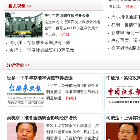
相关视频 >>
将延续。
[详细]
央行年内四调存款准备金率
周小川谈通胀
这是年内央行第四次上调存款准备
易纲：当前中
金率，也是去年1月份至今的第十
存准率"每月一
次上调。
[详细]
央行再度上调0
周小川：存款准备金率没有上限
会否撼动A股上
央行：一季度社会融资4.19万亿元
分析评论 >>
经参：下半年存准率调整节奏放缓
中证报：紧缩政
下半年，公开市场的到期资金量
明显萎缩，存准率调整的节奏将
明显放缓。
[详细]
吴晓求：准备金频调会影响经济增长
向威达：上调存
数次上调存准率的影响微弱，控
制通胀也要增加供给，现在这么
频密紧缩，只会影响中小企业贷