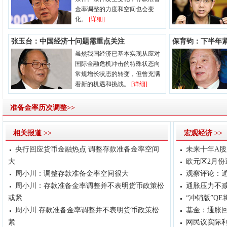
金率调整的力度和空间也会变
化。
[详细]
张玉台：中国经济十问题需重点关注
保育钧：下半年
虽然我国经济已基本实现从应对
国际金融危机冲击的特殊状态向
常规增长状态的转变，但曾充满
着新的机遇和挑战。
[详细]
准备金率历次调整>>
相关报道 >>
宏观经济 >>
央行回应货币金融热点 调整存款准备金率空间
未来十年A
大
欧元区2月份
周小川：调整存款准备金率空间很大
观察评论：
周小川：存款准备金率调整并不表明货币政策松
通胀压力不减
或紧
“冲销版”Q
周小川:存款准备金率调整并不表明货币政策松
基金：通胀回
紧
网民议实际