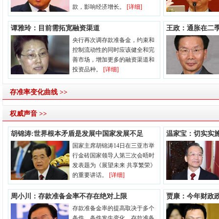
款，影响经济增长。
[详细]
谭雅玲：目前需拓宽融资渠道
王政：通胀在二
央行再次调存款准备金，约束和
控制流动性的同时应该健全和完
善市场，增加更多的融资渠道和
投资品种。
[详细]
存准率变化曲线 >>
权威声音 >>
胡锦涛:世界根本矛盾是发展中国家发展不足
温家宝：切实实
国家主席胡锦涛14日在三亚市举
行金砖国家领导人第三次会晤时
发表题为《展望未来 共享繁荣》
的重要讲话。
[详细]
周小川：存款准备金率不存在绝对上限
贾康：今年财政
存款准备金率的提高取决于多个
条件。条件发生变化，存款准备