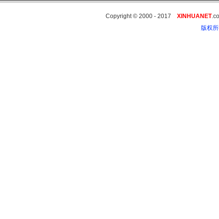
Copyright © 2000 - 2017
XINHUANET
.
版权所