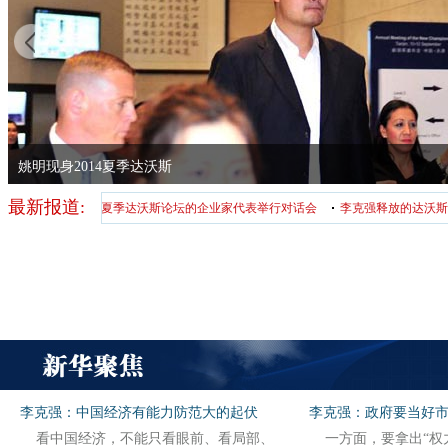
姚明现身2014夏季达沃斯
最新报道:
席2016年夏季达沃斯论坛的企业家代表举行对话会
李克强释放的达沃斯信号：主
李克强：中国经济有能力防范大的起伏
李克强：政府要当好
看中国经济，不能只看眼前、看局部、
一方面，要拿出“权