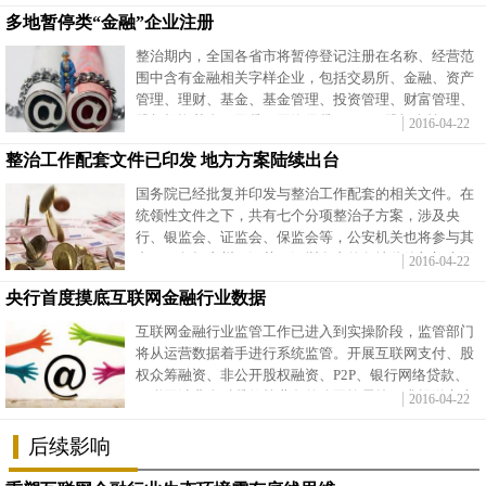
题平台加速暴露。
多地暂停类“金融”企业注册
富媒体
摄影
新华广播
整治期内，全国各省市将暂停登记注册在名称、经营范
围中含有金融相关字样企业，包括交易所、金融、资产
新华电视中文
新华电视英文
返回PC
管理、理财、基金、基金管理、投资管理、财富管理、
股权投资基金、网贷、网络借贷、P2P、股权众筹、互
2016-04-22
联网保险、支付等。
整治工作配套文件已印发 地方方案陆续出台
国务院已经批复并印发与整治工作配套的相关文件。在
统领性文件之下，共有七个分项整治子方案，涉及央
行、银监会、证监会、保监会等，公安机关也将参与其
中。而包括广州、江苏、深圳在内的各地监管部门也已
2016-04-22
陆续出台整治方案。
央行首度摸底互联网金融行业数据
互联网金融行业监管工作已进入到实操阶段，监管部门
将从运营数据着手进行系统监管。开展互联网支付、股
权众筹融资、非公开股权融资、P2P、银行网络贷款、
互联网消费金融贷款等业务的公司均需按要求报送六大
2016-04-22
类统计信息。
后续影响