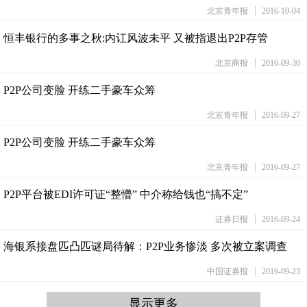
北京青年报
2016-10-04
恒丰银行的多事之秋:内讧风波未平 又被指退出P2P存管
北京商报
2016-09-30
P2P公司变脸 开练二手豪车众筹
北京青年报
2016-09-27
P2P公司变脸 开练二手豪车众筹
北京青年报
2016-09-27
P2P平台被EDI许可证“整懵” 中介称给钱也“搞不定”
证券日报
2016-09-24
海银系接盘匹凸匹谜局待解：P2P业务惨淡 多次被立案调查
中国证券报
2016-09-23
显示更多