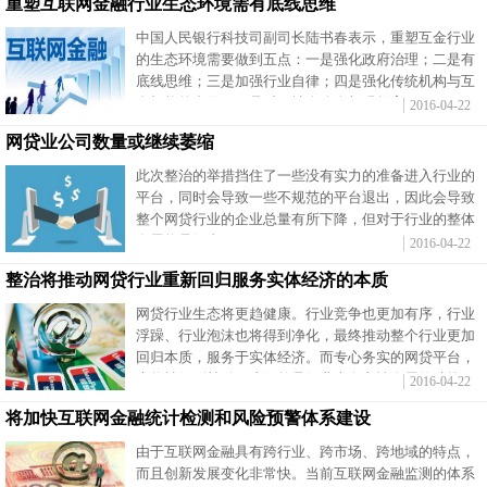
重塑互联网金融行业生态环境需有底线思维
中国人民银行科技司副司长陆书春表示，重塑互金行业
的生态环境需要做到五点：一是强化政府治理；二是有
底线思维；三是加强行业自律；四是强化传统机构与互
金机构的合作；五是对于社会公众加强教育。
2016-04-22
网贷业公司数量或继续萎缩
此次整治的举措挡住了一些没有实力的准备进入行业的
平台，同时会导致一些不规范的平台退出，因此会导致
整个网贷行业的企业总量有所下降，但对于行业的整体
发展将是好事。
2016-04-22
整治将推动网贷行业重新回归服务实体经济的本质
网贷行业生态将更趋健康。行业竞争也更加有序，行业
浮躁、行业泡沫也将得到净化，最终推动整个行业更加
回归本质，服务于实体经济。而专心务实的网贷平台，
也将被得到鼓励，这俨然是行业走向良性发展的助推
2016-04-22
器。
将加快互联网金融统计检测和风险预警体系建设
由于互联网金融具有跨行业、跨市场、跨地域的特点，
而且创新发展变化非常快。当前互联网金融监测的体系