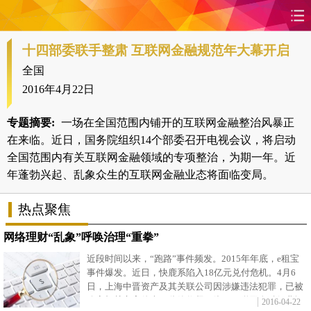
十四部委联手整肃 互联网金融规范年大幕开启
首页
时政
国际
财经
全国
娱乐
体育
人事
教育
2016年4月22日
时尚
思客
地方
法治
专题摘要:
一场在全国范围内铺开的互联网金融整治风暴正
在来临。近日，国务院组织14个部委召开电视会议，将启动
港澳
台湾
华人
汽车
全国范围内有关互联网金融领域的专项整治，为期一年。近
年蓬勃兴起、乱象众生的互联网金融业态将面临变局。
科技
能源
房产
公司
热点聚焦
图片
视频
彩票
食品
网络理财“乱象”呼唤治理“重拳”
近段时间以来，“跑路”事件频发。2015年年底，e租宝
旅游
健康
信息化
数据
事件爆发。近日，快鹿系陷入18亿元兑付危机。4月6
日，上海中晋资产及其关联公司因涉嫌违法犯罪，已被
金融
公益
军事
无人机
公安机关立案侦查。监管收紧，缘于互联网金融行业问
2016-04-22