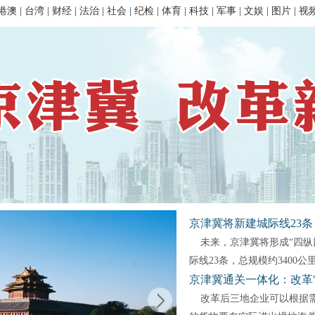
港澳
|
台湾
|
财经
|
法治
|
社会
|
纪检
|
体育
|
科技
|
军事
|
文娱
|
图片
|
视
京津冀将新建城际线23条
未来，京津冀将形成“四纵
际线23条，总规模约3400公
京津冀通关一体化：改革
改革后三地企业可以根据需