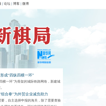
频
|
论坛
|
博客
|
微博
 形成“四纵四横一环”
四横一环”为骨架的城际铁路网络，新建城
里。
"组合拳"为外贸企业减负助力
要，自主选择申报的海关，除了需要查验