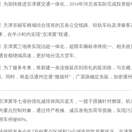
】为加快推进京津冀交通一体化，2014年河北省实际完成投资较年
】天津东丽军粮城结合现有的五条公交线路、轻轨车站及津秦客
换乘，在半小时内实现“京津冀”联通。
】京津冀三地将实现治超一体化，超限车辆标准将统一。相关政
通首都绕城高速，更好地分流大货车。
】为了服务冬奥，将新建一条连接延庆到崇礼的延崇路，与京藏
圈。同时，将盘活通州交通“微循环”，广渠路确定东延，加密通
京津冀等七省份强化减排保阅兵蓝天，一揽子措施针对燃煤、机
为重点控制对象，通过停产检修、减压发电负荷等措施，实现污
用车停驶80%。
环保部发布今年7月份重点区域和74个城市空气质量状况，京津