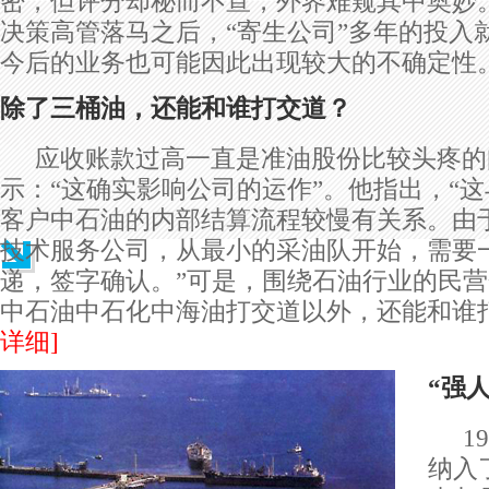
密，但评分却秘而不宣，外界难窥其中奥妙
决策高管落马之后，“寄生公司”多年的投入
今后的业务也可能因此出现较大的不确定性
除了三桶油，还能和谁打交道？
应收账款过高一直是准油股份比较头疼的
示：“这确实影响公司的运作”。他指出，“
客户中石油的内部结算流程较慢有关系。由
技术服务公司，从最小的采油队开始，需要
递，签字确认。”可是，围绕石油行业的民
中石油中石化中海油打交道以外，还能和谁
详细]
“强
1
纳入