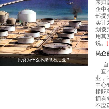
来归
企中
部提
实计
划拨
用其
说。
民企
民资为什么不愿做石油业？
自
一直
业，
中心
槛既
拥有
不应