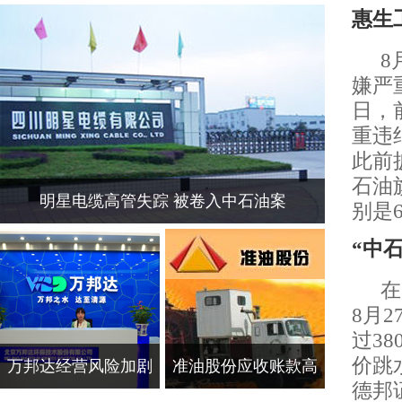
惠生
8
嫌严
日，
重违
此前
石油
明星电缆高管失踪 被卷入中石油案
别是6
“中
在
8月
过3
价跳
万邦达经营风险加剧
准油股份应收账款高
德邦