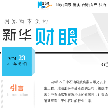
时政
国际
港澳
台湾
财经
法治
|
|
|
|
|
|
23
VOL
2013年9月9日
自8月27日中石油腐败窝案自曝光以
生工程、准油股份等受牵连的公司，被媒体
因为中石油窝案在政治上的敏感性，让舆论
附甚至寄生于中石油的行业生态。