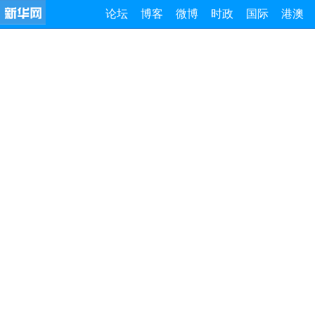
论坛
博客
微博
时政
国际
港澳
3·15消费者权益日|这
您了解3·15吗？您遭遇过消费侵权吗？您知道如何进行
一下吧，看看你是否是一位精明的消费者！欢迎参与本期新华调