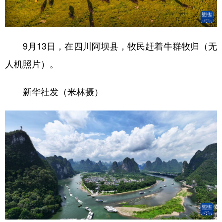
学术中国
乡村振兴
银龄
溯源中国
城市
旅游
能源
会展
9月13日，在四川阿坝县，牧民赶着牛群牧归（无
彩票
娱乐
时尚
悦读
人机照片）。
公益
一带一路
亚太网
上市公司
新华社发（米林摄）
文化产业
地方频道
北京
天津
河北
山西
辽宁
吉林
上海
江苏
浙江
安徽
福建
江西