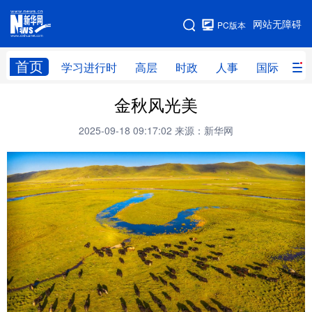
手机版
网站无障碍
PC版本
网站地图
首页
学习进行时
高层
时政
人事
国际
财
金秋风光美
学习进行时
高层
时政
人事
2025-09-18 09:17:02
来源：新华网
国际
财经
网评
港澳
台湾
思客智库
全球连线
教育
科技
科创
量子
体育
文化
书画
健康
军事
访谈
视频
图片
政务
法律
中央文件
金融
汽车
食品
人居
信息化
数字经济