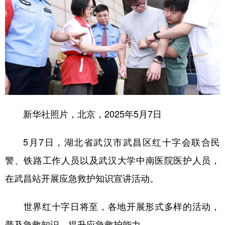
山东
河南
湖北
湖南
广东
广西
海南
重庆
四川
贵州
云南
西藏
陕西
甘肃
青海
宁夏
新疆
内蒙古
黑龙江
新华社照片，北京，2025年5月7日
多语种频道
5月7日，湖北省武汉市武昌区红十字会联合民
English
Español
Français
عربى
警、铁路工作人员以及武汉大学中南医院医护人员，
Русский язык
日本語
한국어
在武昌站开展应急救护知识宣讲活动。
Deutsch
Português
世界红十字日将至，各地开展形式多样的活动，
普及急救知识、提升应急救护能力。