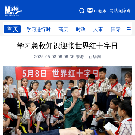
手机版
网站无障碍
PC版本
网站地图
首页
学习进行时
高层
时政
人事
国际
财
学习急救知识迎接世界红十字日
学习进行时
高层
时政
人事
2025-05-08 09:09:35
来源：新华网
国际
财经
网评
港澳
台湾
思客智库
全球连线
教育
科技
科创
量子
体育
文化
书画
健康
军事
访谈
视频
图片
政务
法律
中央文件
金融
汽车
食品
人居
信息化
数字经济