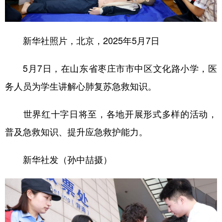
学术中国
乡村振兴
银龄
溯源中国
新华社照片，北京，2025年5月7日
城市
旅游
能源
会展
彩票
娱乐
时尚
悦读
5月7日，在山东省枣庄市市中区文化路小学，医
公益
一带一路
亚太网
上市公司
务人员为学生讲解心肺复苏急救知识。
文化产业
世界红十字日将至，各地开展形式多样的活动，
普及急救知识、提升应急救护能力。
地方频道
新华社发（孙中喆摄）
北京
天津
河北
山西
辽宁
吉林
上海
江苏
浙江
安徽
福建
江西