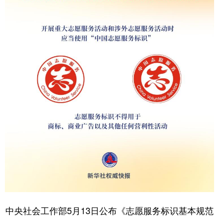
学术中国
乡村振兴
银龄
溯源中国
城市
旅游
能源
会展
彩票
娱乐
时尚
悦读
公益
一带一路
亚太网
上市公司
文化产业
地方频道
北京
天津
河北
山西
辽宁
吉林
上海
江苏
浙江
安徽
福建
江西
中央社会工作部5月13日公布《志愿服务标识基本规范