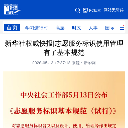
手机版
网站无障碍
PC版本
网站地图
首页
学习进行时
高层
时政
人事
国际
财
新华社权威快报|志愿服务标识使用管理
学习进行时
高层
时政
人事
有了基本规范
国际
财经
网评
港澳
2026-05-13 17:37:18
来源：新华网
台湾
思客智库
全球连线
教育
科技
科创
量子
体育
文化
书画
健康
军事
访谈
视频
图片
政务
法律
中央文件
金融
汽车
食品
人居
信息化
数字经济