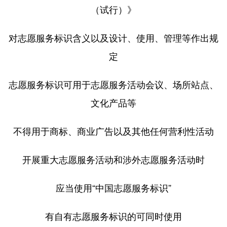
山东
河南
湖北
湖南
（试行）》
广东
广西
海南
重庆
对志愿服务标识含义以及设计、使用、管理等作出规
四川
贵州
云南
西藏
定
陕西
甘肃
青海
宁夏
志愿服务标识可用于志愿服务活动会议、场所站点、
新疆
内蒙古
黑龙江
文化产品等
多语种频道
不得用于商标、商业广告以及其他任何营利性活动
English
Español
Français
عربى
开展重大志愿服务活动和涉外志愿服务活动时
Русский язык
日本語
한국어
应当使用“中国志愿服务标识”
Deutsch
Português
有自有志愿服务标识的可同时使用