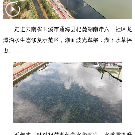
学术中国
乡村振兴
银龄
溯源中国
城市
旅游
能源
会展
走进云南省玉溪市通海县杞麓湖南岸六一社区龙
彩票
娱乐
时尚
悦读
潭沟水生态修复示范区，湖面波光粼粼，湖下水草摇
公益
一带一路
亚太网
上市公司
曳。
文化产业
地方频道
北京
天津
河北
山西
辽宁
吉林
上海
江苏
浙江
安徽
福建
江西
近年来，针对杞麓湖蓝藻水华频发、水质需提升