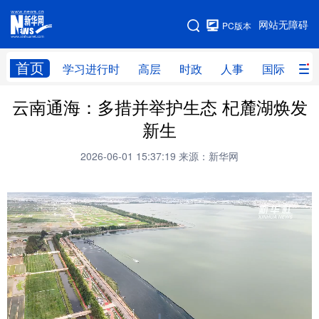
手机版
网站无障碍
PC版本
网站地图
首页
学习进行时
高层
时政
人事
国际
财
云南通海：多措并举护生态 杞麓湖焕发
学习进行时
高层
时政
人事
新生
国际
财经
网评
港澳
2026-06-01 15:37:19
来源：新华网
台湾
思客智库
全球连线
教育
科技
科创
量子
体育
文化
书画
健康
军事
访谈
视频
图片
政务
法律
中央文件
金融
汽车
食品
人居
信息化
数字经济