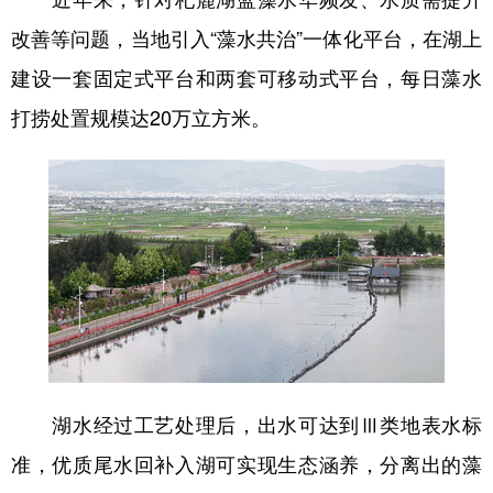
山东
河南
湖北
湖南
改善等问题，当地引入“藻水共治”一体化平台，在湖上
广东
广西
海南
重庆
建设一套固定式平台和两套可移动式平台，每日藻水
四川
贵州
云南
西藏
打捞处置规模达20万立方米。
陕西
甘肃
青海
宁夏
新疆
内蒙古
黑龙江
多语种频道
English
Español
Français
عربى
Русский язык
日本語
한국어
Deutsch
Português
湖水经过工艺处理后，出水可达到Ⅲ类地表水标
准，优质尾水回补入湖可实现生态涵养，分离出的藻