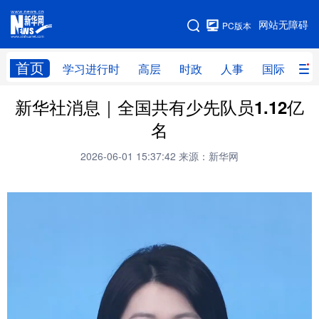
手机版
网站无障碍
PC版本
网站地图
首页
学习进行时
高层
时政
人事
国际
财
新华社消息｜全国共有少先队员1.12亿
学习进行时
高层
时政
人事
名
国际
财经
网评
港澳
2026-06-01 15:37:42
来源：新华网
台湾
思客智库
全球连线
教育
科技
科创
量子
体育
文化
书画
健康
军事
访谈
视频
图片
政务
法律
中央文件
金融
汽车
食品
人居
信息化
数字经济