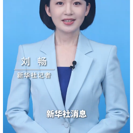
学术中国
乡村振兴
银龄
溯源中国
城市
旅游
能源
会展
彩票
娱乐
时尚
悦读
公益
一带一路
亚太网
上市公司
文化产业
地方频道
北京
天津
河北
山西
辽宁
吉林
上海
江苏
浙江
安徽
福建
江西