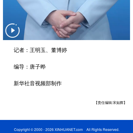
山东
河南
湖北
湖南
广东
广西
海南
重庆
四川
贵州
云南
西藏
陕西
甘肃
青海
宁夏
记者：王明玉、董博婷
新疆
内蒙古
黑龙江
编导：唐子晔
多语种频道
新华社音视频部制作
English
Español
Français
عربى
Русский язык
日本語
한국어
【责任编辑:宋如辉】
Deutsch
Português
Copyright © 2000 - 2026 XINHUANET.com All Rights Reserved.