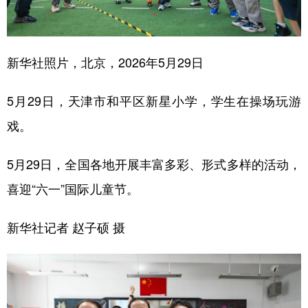
学术中国
乡村振兴
银龄
溯源中国
城市
旅游
能源
会展
新华社照片，北京，2026年5月29日
彩票
娱乐
时尚
悦读
5月29日，天津市和平区新星小学，学生在操场玩游
公益
一带一路
亚太网
上市公司
戏。
文化产业
5月29日，全国各地开展丰富多彩、形式多样的活动，
喜迎“六一”国际儿童节。
地方频道
北京
天津
河北
山西
新华社记者 赵子硕 摄
辽宁
吉林
上海
江苏
浙江
安徽
福建
江西