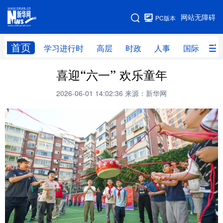
手机版
网站无障碍
PC版本
网站地图
首页
学习进行时
高层
时政
人事
国际
财
喜迎“六一” 欢乐童年
学习进行时
高层
时政
人事
2026-06-01 14:02:36
来源：新华网
国际
财经
网评
港澳
台湾
思客智库
全球连线
教育
科技
科创
量子
体育
文化
书画
健康
军事
访谈
视频
图片
政务
法律
中央文件
金融
汽车
食品
人居
信息化
数字经济