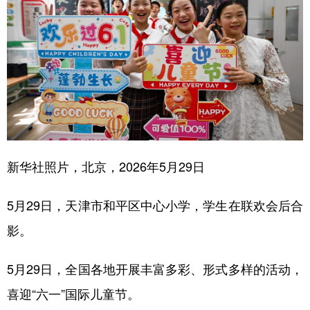
山东
河南
湖北
湖南
广东
广西
海南
重庆
四川
贵州
云南
西藏
陕西
甘肃
青海
宁夏
新疆
内蒙古
黑龙江
新华社照片，北京，2026年5月29日
多语种频道
English
Español
Français
عربى
5月29日，天津市和平区中心小学，学生在联欢会后合
影。
Русский язык
日本語
한국어
Deutsch
Português
5月29日，全国各地开展丰富多彩、形式多样的活动，
喜迎“六一”国际儿童节。