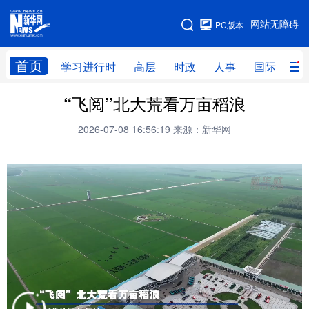
手机版
网站无障碍
PC版本
网站地图
首页
学习进行时
高层
时政
人事
国际
财
“飞阅”北大荒看万亩稻浪
学习进行时
高层
时政
人事
2026-07-08 16:56:19
来源：新华网
国际
财经
网评
港澳
台湾
思客智库
全球连线
教育
科技
科创
量子
体育
文化
书画
健康
军事
访谈
视频
图片
政务
法律
中央文件
金融
汽车
食品
人居
信息化
数字经济