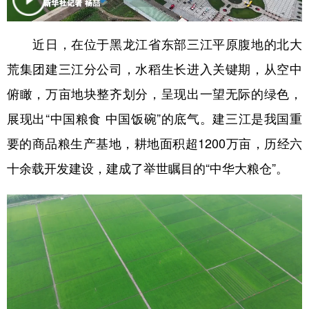
学术中国
乡村振兴
银龄
溯源中国
近日，在位于黑龙江省东部三江平原腹地的北大
城市
旅游
能源
会展
荒集团建三江分公司，水稻生长进入关键期，从空中
彩票
娱乐
时尚
悦读
俯瞰，万亩地块整齐划分，呈现出一望无际的绿色，
公益
一带一路
亚太网
上市公司
展现出“中国粮食 中国饭碗”的底气。建三江是我国重
要的商品粮生产基地，耕地面积超1200万亩，历经六
文化产业
十余载开发建设，建成了举世瞩目的“中华大粮仓”。
地方频道
北京
天津
河北
山西
辽宁
吉林
上海
江苏
浙江
安徽
福建
江西