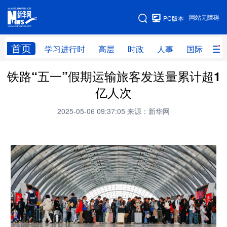
手机版
网站无障碍
PC版本
网站地图
首页
学习进行时
高层
时政
人事
国际
财
铁路“五一”假期运输旅客发送量累计超1
学习进行时
高层
时政
人事
亿人次
国际
财经
网评
港澳
2025-05-06 09:37:05
来源：新华网
台湾
思客智库
全球连线
教育
科技
科创
量子
体育
文化
书画
健康
军事
访谈
视频
图片
政务
法律
中央文件
金融
汽车
食品
人居
信息化
数字经济