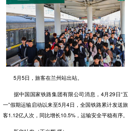
山东
河南
湖北
湖南
广东
广西
海南
重庆
四川
贵州
云南
西藏
陕西
甘肃
青海
宁夏
新疆
内蒙古
黑龙江
多语种频道
5月5日，旅客在兰州站出站。
English
Español
Français
عربى
据中国国家铁路集团有限公司消息，4月29日“五
Русский язык
日本語
한국어
一”假期运输启动以来至5月4日，全国铁路累计发送旅
Deutsch
Português
客1.12亿人次，同比增长10.5%，运输安全平稳有序。