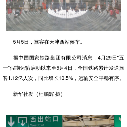
学术中国
乡村振兴
银龄
溯源中国
城市
旅游
能源
会展
彩票
娱乐
时尚
悦读
5月5日，旅客在天津西站候车。
公益
一带一路
亚太网
上市公司
据中国国家铁路集团有限公司消息，4月29日“五
文化产业
一”假期运输启动以来至5月4日，全国铁路累计发送旅
客1.12亿人次，同比增长10.5%，运输安全平稳有序。
地方频道
北京
天津
河北
山西
新华社发（杜鹏辉 摄）
辽宁
吉林
上海
江苏
浙江
安徽
福建
江西