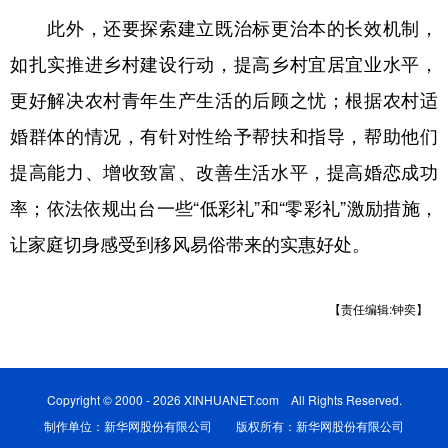
山东
河南
湖北
湖南
此外，还要探索建立既治标更治本的长效机制，
广东
广西
海南
重庆
如扎实推进乡村建设行动，提高乡村宜居宜业水平，
四川
贵州
云南
西藏
更好解决农村青年生产生活的后顾之忧；根据农村适
陕西
甘肃
青海
宁夏
婚群体的情况，有针对性给予帮扶和指导，帮助他们
提高能力、增收致富、改善生活水平，提高婚恋成功
新疆
内蒙古
黑龙江
率；依法依规出台一些“低彩礼”和“零彩礼”激励措施，
让家庭切身感受到移风易俗带来的实惠好处。
多语种频道
English
Español
Français
عربى
【责任编辑:钟奕】
Русский язык
日本語
한국어
Deutsch
Português
Copyright © 2000 - 2026 XINHUANET.com All Rights Reserved.
制作单位：新华网股份有限公司 版权所有：新华网股份有限公司