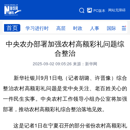
手机版
网站无障碍
PC版本
网站地图
首页
学习进行时
高层
时政
人事
国际
财
中央农办部署加强农村高额彩礼问题综
学习进行时
高层
时政
人事
合整治
国际
财经
网评
港澳
2025-09-02 09:05:26
来源：新华网
台湾
思客智库
全球连线
教育
新华社银川9月1日电（记者胡璐、许晋豫）综合
科技
科创
量子
体育
整治农村高额彩礼问题是党中央关注、老百姓关心的
文化
书画
健康
军事
一件民生实事。中央农村工作领导小组办公室将加强
访谈
视频
图片
政务
部署，推动农村高额彩礼综合整治落地见效。
法律
中央文件
金融
汽车
这是记者1日在宁夏召开的部分省份农村高额彩礼
食品
人居
信息化
数字经济