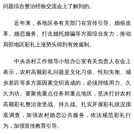
问题综合整治经验交流会上了解到的。
学术中国
乡村振兴
银龄
溯源中国
近年来，各地区各有关部门在宣传引导、婚俗改
城市
旅游
能源
会展
革、婚恋服务、打击婚托婚骗等方面综合发力，推动
彩票
娱乐
时尚
悦读
局部地区彩礼上涨势头得到有效遏制。
公益
一带一路
亚太网
上市公司
中央农村工作领导小组办公室有关负责人在会上
文化产业
表示，农村高额彩礼问题是文化习俗、性别失衡、城
乡差距等多方面因素交织造成的，必须持续用力、久
地方频道
久为功。要聚焦重点任务和重点地区，坚决打好农村
北京
天津
河北
山西
高额彩礼整治攻坚战、持久战。扎实开展彩礼状况摸
辽宁
吉林
上海
江苏
底调查，加强农村婚恋公共服务，依法规范彩礼行
浙江
安徽
福建
江西
为，加强宣传教育引导。