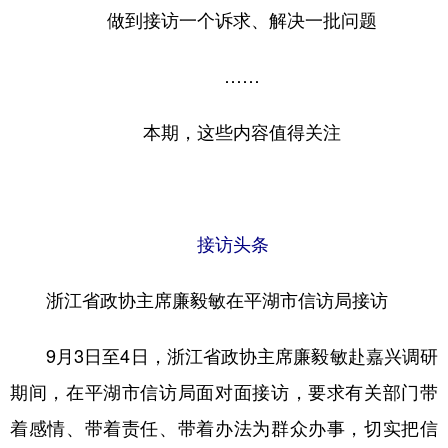
做到接访一个诉求、解决一批问题
学术中国
乡村振兴
银龄
溯源中国
……
城市
旅游
能源
会展
彩票
娱乐
时尚
悦读
本期，这些内容值得关注
公益
一带一路
亚太网
上市公司
文化产业
接访头条
地方频道
浙江省政协主席廉毅敏在平湖市信访局接访
北京
天津
河北
山西
9月3日至4日，浙江省政协主席廉毅敏赴嘉兴调研
辽宁
吉林
上海
江苏
期间，在平湖市信访局面对面接访，要求有关部门带
浙江
安徽
福建
江西
着感情、带着责任、带着办法为群众办事，切实把信