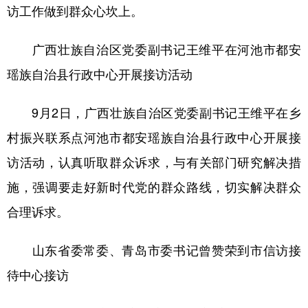
山东
河南
湖北
湖南
访工作做到群众心坎上。
广东
广西
海南
重庆
广西壮族自治区党委副书记王维平在河池市都安
四川
贵州
云南
西藏
瑶族自治县行政中心开展接访活动
陕西
甘肃
青海
宁夏
9月2日，广西壮族自治区党委副书记王维平在乡
新疆
内蒙古
黑龙江
村振兴联系点河池市都安瑶族自治县行政中心开展接
访活动，认真听取群众诉求，与有关部门研究解决措
多语种频道
施，强调要走好新时代党的群众路线，切实解决群众
English
Español
Français
عربى
合理诉求。
Русский язык
日本語
한국어
山东省委常委、青岛市委书记曾赞荣到市信访接
Deutsch
Português
待中心接访