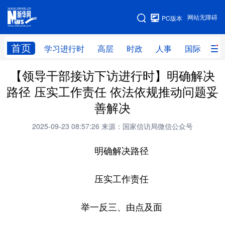
手机版
网站无障碍
PC版本
网站地图
首页
学习进行时
高层
时政
人事
国际
财
【领导干部接访下访进行时】明确解决
学习进行时
高层
时政
人事
路径 压实工作责任 依法依规推动问题妥
国际
财经
网评
港澳
善解决
台湾
思客智库
全球连线
教育
2025-09-23 08:57:26
来源：国家信访局微信公众号
科技
科创
量子
体育
明确解决路径
文化
书画
健康
军事
压实工作责任
访谈
视频
图片
政务
法律
中央文件
金融
汽车
举一反三、由点及面
食品
人居
信息化
数字经济