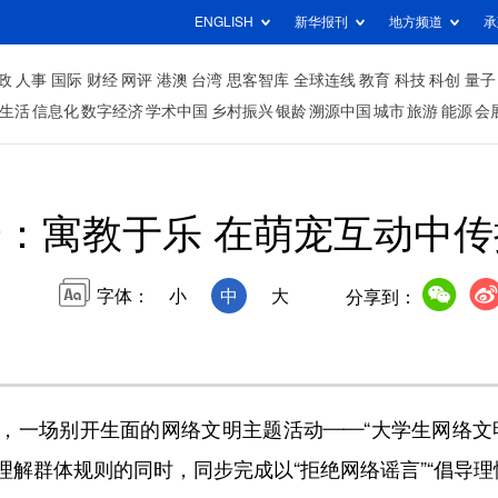
ENGLISH
新华报刊
地方频道
承
政
人事
国际
财经
网评
港澳
台湾
思客智库
全球连线
教育
科技
科创
量子
生活
信息化
数字经济
学术中国
乡村振兴
银龄
溯源中国
城市
旅游
能源
会
：寓教于乐 在萌宠互动中
字体：
小
中
大
分享到：
一场别开生面的网络文明主题活动——“大学生网络文明
解群体规则的同时，同步完成以“拒绝网络谣言”“倡导理