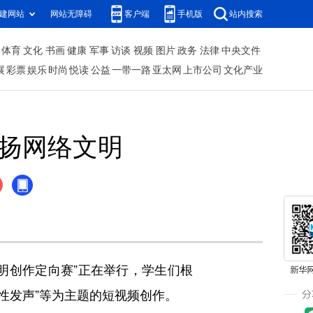
建网站
网站无障碍
客户端
手机版
站内搜索
体育
文化
书画
健康
军事
访谈
视频
图片
政务
法律
中央文件
展
彩票
娱乐
时尚
悦读
公益
一带一路
亚太网
上市公司
文化产业
传扬网络文明
创作定向赛”正在举行，学生们根
性发声”等为主题的短视频创作。