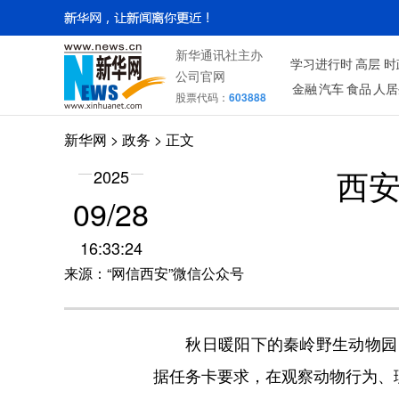
新华通讯社主办
学习进行时
高层
时
公司官网
金融
汽车
食品
人居
股票代码：
603888
新华网
>
政务
> 正文
2025
西安
09/28
16:33:24
来源：“网信西安”微信公众号
秋日暖阳下的秦岭野生动物园，
据任务卡要求，在观察动物行为、理