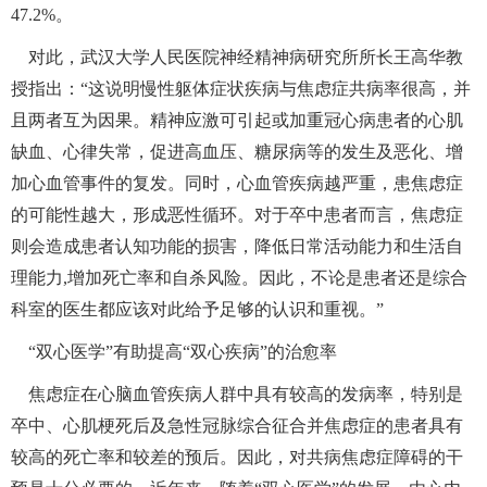
47.2%
。
富媒体
摄影
新华广播
对此，武汉大学人民医院神经精神病研究所所长王高华教
授指出：“这说明慢性躯体症状疾病与焦虑症共病率很高，并
新华电视中文
新华电视英文
返回PC
且两者互为因果。精神应激可引起或加重冠心病患者的心肌
缺血、心律失常，促进高血压、糖尿病等的发生及恶化、增
加心血管事件的复发。同时，心血管疾病越严重，患焦虑症
的可能性越大，形成恶性循环。对于卒中患者而言，焦虑症
则会造成患者认知功能的损害，降低日常活动能力和生活自
理能力
,
增加死亡率和自杀风险。因此，不论是患者还是综合
科室的医生都应该对此给予足够的认识和重视。”
 “双心医学”有助提高“双心疾病”的治愈率
焦虑症在心脑血管疾病人群中具有较高的发病率，特别是
卒中、心肌梗死后及急性冠脉综合征合并焦虑症的患者具有
较高的死亡率和较差的预后。因此，对共病焦虑症障碍的干