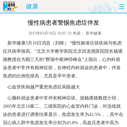
健康
首页
时政
国际
财经
慢性病患者警惕焦虑症伴发
2015年03月19日 10:07:33
来源：
新华健康
娱乐
体育
人事
教育
 新华健康
3
月
16
日消息（刘映） “慢性躯体症状疾病与焦虑
时尚
思客
地方
法治
症共病率很高。”北京大学教学医院北京回龙观医院院长杨甫
德教授在为期三天的“辉瑞中枢神经峰会”上指出，心内科就
港澳
台湾
华人
汽车
诊患者中常伴有精神症状，在神经内科就诊的患者中，伴发
焦虑的比例也很高，尤其是卒中患者。
科技
能源
房产
公司
 心血管疾病越严重患焦虑症风险越大
图片
视频
彩票
食品
心脑科就诊患者中常伴有精神症状。据杨甫德教授介绍，
2005
年北京
10
家二、三级医院的心血管内科门诊，对连续就
旅游
健康
信息化
数据
诊的患者进行调查结果显示，焦虑发生率为
42.5%
，，其中在
金融
公益
军事
无人机
冠心病人群中焦虑发生率分别为
45.8%
，高血压患者中高为