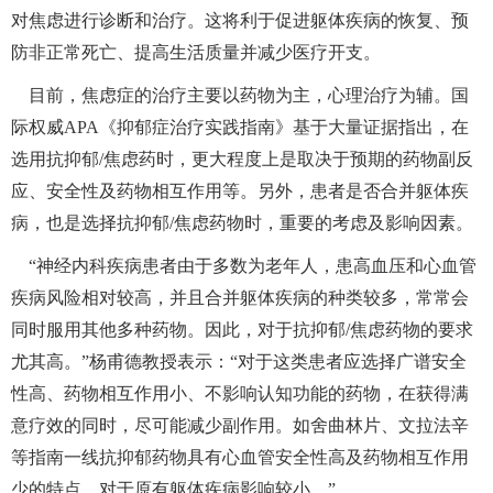
对焦虑进行诊断和治疗。这将利于促进躯体疾病的恢复、预
防非正常死亡、提高生活质量并减少医疗开支。
 目前，焦虑症的治疗主要以药物为主，心理治疗为辅。国
际权威
APA
《抑郁症治疗实践指南》基于大量证据指出，在
选用抗抑郁
/
焦虑药时，更大程度上是取决于预期的药物副反
应、安全性及药物相互作用等。另外，患者是否合并躯体疾
病，也是选择抗抑郁
/
焦虑药物时，重要的考虑及影响因素。
“神经内科疾病患者由于多数为老年人，患高血压和心血管
疾病风险相对较高，并且合并躯体疾病的种类较多，常常会
同时服用其他多种药物。因此，对于抗抑郁
/
焦虑药物的要求
尤其高。”杨甫德教授表示：“对于这类患者应选择广谱安全
性高、药物相互作用小、不影响认知功能的药物，在获得满
意疗效的同时，尽可能减少副作用。如舍曲林片、文拉法辛
等指南一线抗抑郁药物具有心血管安全性高及药物相互作用
少的特点，对于原有躯体疾病影响较小。”