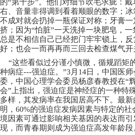
的“第十步”。他们对细节吹毛求疵：戴
右、音量非得调到看着顺眼的数字；冰
不成对就会扔掉一瓶保证对称；牙膏一
挤；因为“怕脏”
一天洗掉一块肥皂，一
总是不相信自己已经把门牢牢锁上，
反
好；
也会一而再再而三回去检查煤气开
 “这些看似过分谨小慎微，循规蹈矩
种病症
---
强迫症。”
3
月
14
日，中国医师
委，中国心理学会委员杨彦春教授在
“
会”上指出，强迫症是神经症的一种特
多样，其发病率在我国居高不下。最新
明，
60%
的强迫症发病因素与特定的社
境因素可通过影响相关基因的表达而引
现，而青春期则成为强迫症高发年龄段