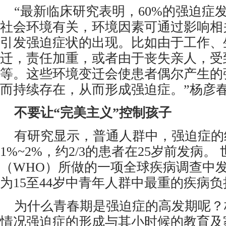
“最新临床研究表明，
60%
的强迫症
社会环境有关，环境因素可通过影响相
引发强迫症状的出现。比如由于工作、
迁，责任加重，或者由于丧失亲人，受
等。这些环境变迁会使患者偶尔产生的
而持续存在，从而形成强迫症。”杨彦
 不要让“完美主义”控制孩子
 有研究显示，普通人群中，强迫症的
1%~2%
，约
2/3
的患者在
25
岁前发病。
（
WHO
）所做的一项全球疾病调查中
为
15
至
44
岁中青年人群中最重的疾病负
 为什么青春期是强迫症的高发期呢？
情况强迫症的形成与其小时候的教育及