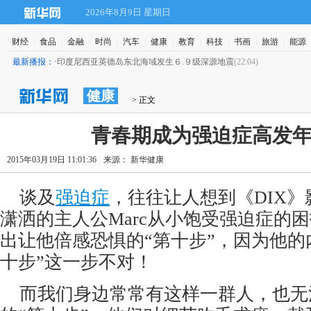
2026年8月9日 星期日
财经
|
食品
|
金融
|
时尚
|
汽车
|
健康
|
教育
|
科技
|
书画
|
旅游
|
能源
最新播报：
·
印度尼西亚英德岛东北海域发生６.９级深源地震
(22:04)
健康
 > 正文
青春期成为强迫症高发
2015年03月19日 11:01:36
来源： 新华健康
 谈及
强迫症
，往往让人想到《
DIX
》
潇洒的主人公
Marc
从小饱受强迫症的困
出让他倍感恐惧的“第十步”，因为他的
十步”这一步不对！
 而我们身边常常有这样一群人，也无