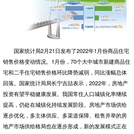
学术中国
乡村振兴
银龄
溯源中国
城市
旅游
能源
会展
彩票
娱乐
时尚
悦读
公益
一带一路
亚太网
上市公司
国家统计局2月21日发布了2022年1月份商品住宅
销售价格变动情况。1月份，70个大中城市新建商品住
文化产业
宅和二手住宅销售价格环比降势减弱，同比涨幅总体
回落。国家统计局局长宁吉喆表示，2022年，房地产
地方频道
投资有望平稳健康发展。我国常住人口城镇化率继续
北京
天津
河北
山西
提高，仍处在城镇化持续发展阶段。房地产市场供给
辽宁
吉林
上海
江苏
逐步优化，多主体供应、多渠道保障、租售并举的房
浙江
安徽
福建
江西
地产市场供给格局也在逐步形成，新的发展模式正在