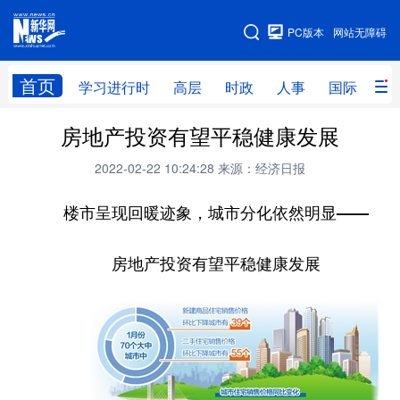
手机版
PC版本
网站无障碍
网站地图
首页
学习进行时
高层
时政
人事
国际
财
房地产投资有望平稳健康发展
学习进行时
高层
时政
人事
2022-02-22 10:24:28
来源：经济日报
国际
财经
网评
港澳
台湾
楼市呈现回暖迹象，城市分化依然明显——
思客智库
全球连线
教育
科技
科创
量子
体育
房地产投资有望平稳健康发展
文化
书画
健康
军事
访谈
视频
图片
政务
法律
中央文件
金融
汽车
食品
人居
信息化
数字经济