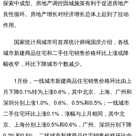
探索中成型。房地产调控因城施策有利于促进房地产
山东
河南
湖北
湖南
良性循环。房地产增长对经济增长总体上起到了拉动
广东
广西
海南
重庆
作用。
四川
贵州
云南
西藏
陕西
甘肃
青海
宁夏
国家统计局城市司首席统计师绳国庆介绍，各线
城市新建商品住宅和二手住宅销售价格环比上涨或降
新疆
内蒙古
黑龙江
幅收窄，环比下降城市个数减少。
多语种频道
1月份，一线城市新建商品住宅销售价格环比由上
English
Español
Français
عربى
月下降0.1%转为上涨0.6%，其中北京、上海、广州和
深圳分别上涨1.0%、0.6%、0.5%和0.5%；一线城市
Русский язык
日本語
한국어
二手住宅环比上涨0.1%，涨幅与上月相同，其中北
Deutsch
Português
京、上海分别上涨0.5%和0.6%，广州、深圳分别下降
0.2%和0.5%。二线城市新建商品住宅销售价格环比由