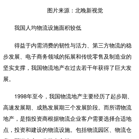
山东
河南
湖北
湖南
图片来源：北晚新视觉
广东
广西
海南
重庆
我国人均物流设施面积较低
四川
贵州
云南
西藏
陕西
甘肃
青海
宁夏
得益于内需消费的韧性与活力、第三方物流的稳
新疆
内蒙古
黑龙江
步发展、电子商务领域的拓展和传统零售及制造业的
坚实支撑，我国物流地产在过去若干年获得了巨大发
多语种频道
展。
English
Español
Français
عربى
1998年至今，我国物流地产主要经历了起步期、
Русский язык
日本語
한국어
高速发展期、成熟发展期三个发展阶段。而所谓物流
地产，是指投资商根据物流企业客户需要选择合适地
Deutsch
Português
点，投资和建设的物流设施。包括物流园区、物流仓