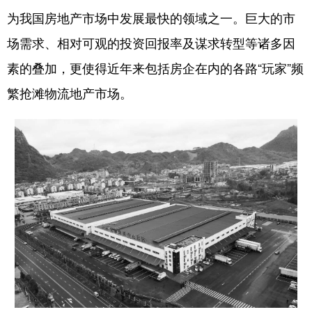
为我国房地产市场中发展最快的领域之一。巨大的市
学术中国
乡村振兴
银龄
溯源中国
场需求、相对可观的投资回报率及谋求转型等诸多因
城市
旅游
能源
会展
素的叠加，更使得近年来包括房企在内的各路“玩家”频
彩票
娱乐
时尚
悦读
繁抢滩物流地产市场。
公益
一带一路
亚太网
上市公司
文化产业
地方频道
北京
天津
河北
山西
辽宁
吉林
上海
江苏
浙江
安徽
福建
江西