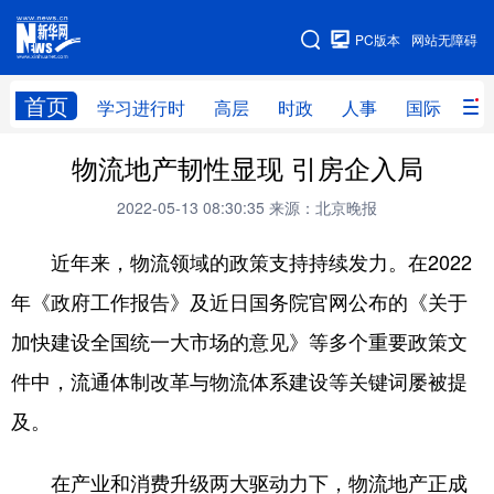
手机版
PC版本
网站无障碍
网站地图
首页
学习进行时
高层
时政
人事
国际
财
物流地产韧性显现 引房企入局
学习进行时
高层
时政
人事
2022-05-13 08:30:35
来源：北京晚报
国际
财经
网评
港澳
近年来，物流领域的政策支持持续发力。在2022
台湾
思客智库
全球连线
教育
年《政府工作报告》及近日国务院官网公布的《关于
科技
科创
量子
体育
加快建设全国统一大市场的意见》等多个重要政策文
文化
书画
健康
军事
件中，流通体制改革与物流体系建设等关键词屡被提
访谈
视频
图片
政务
及。
法律
中央文件
金融
汽车
在产业和消费升级两大驱动力下，物流地产正成
食品
人居
信息化
数字经济