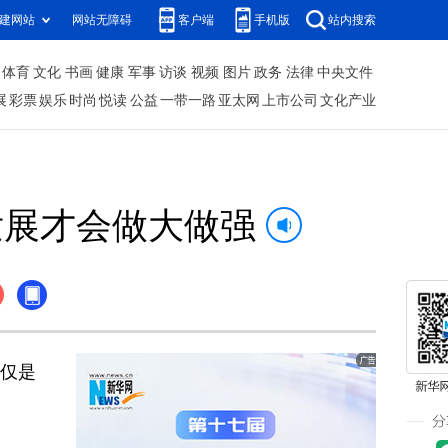
建网站
网站无障碍
客户端
手机版
站内搜索
体育
文化
书画
健康
军事
访谈
视频
图片
政务
法律
中央文件
展
彩票
娱乐
时尚
悦读
公益
一带一路
亚太网
上市公司
文化产业
发展才会做大做强
不仅是