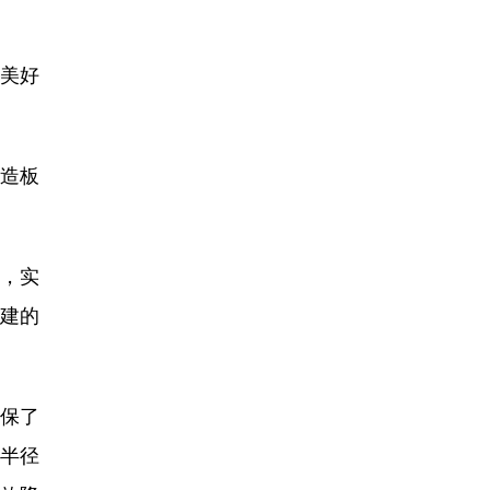
美好
造板
，实
再建的
保了
流半径