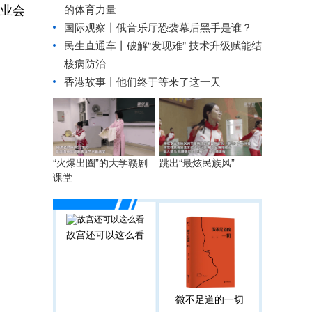
业会
的体育力量
国际观察丨
俄音乐厅恐袭幕后黑手是谁？
民生直通车丨
破解“发现难” 技术升级赋能结
核病防治
香港故事丨
他们终于等来了这一天
“火爆出圈”的大学赣剧
跳出“最炫民族风”
课堂
故宫还可以这么看
微不足道的一切