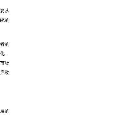
要从
传统的
者的
化，
海市场
正启动
展的