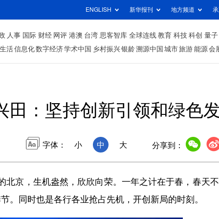
ENGLISH
新华报刊
地方频道
承
政
人事
国际
财经
网评
港澳
台湾
思客智库
全球连线
教育
科技
科创
量子
生活
信息化
数字经济
学术中国
乡村振兴
银龄
溯源中国
城市
旅游
能源
会
兴田：坚持创新引领和绿色
字体：
小
中
大
分享到：
月的北京，生机盎然，欣欣向荣。一年之计在于春，春天
季节。同时也是各行各业抢占先机，开创新局的时刻。