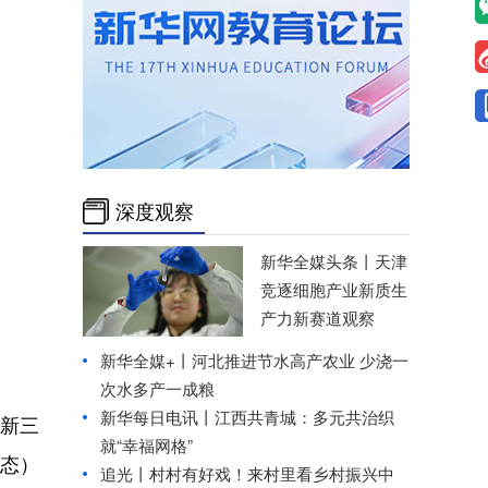
深度观察
新华全媒头条丨
天津
竞逐细胞产业新质生
产力新赛道观察
新华全媒+丨
河北推进节水高产农业 少浇一
次水多产一成粮
新华每日电讯丨
江西共青城：多元共治织
‘新三
就“幸福网格”
生态）
追光丨
村村有好戏！来村里看乡村振兴中