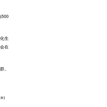
00
化生
还会在
集群。
连章】