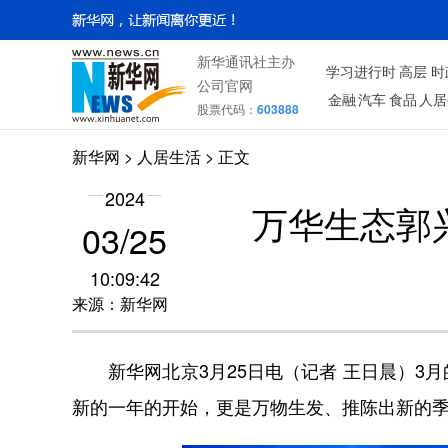
新华通讯社主办
学习进行时
高层
时
公司官网
金融
汽车
食品
人居
股票代码：
603888
新华网
>
人居生活
> 正文
2024
万华生态郭
03/25
10:09:42
来源：新华网
新华网北京3月25日电（记者 王日晨）3
新的一年的开始，更是万物生发、推陈出新的