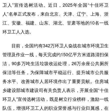
卫人”宣传选树活动。近日，2025年全国“十佳环卫
学术中国
乡村振兴
银龄
溯源中国
人”名单正式发布，来自北京、天津、辽宁、上海、浙
城市
旅游
能源
会展
江、安徽、福建、山东、湖北、甘肃等地的10名一线
彩票
娱乐
时尚
悦读
环卫工人入选。
公益
一带一路
亚太网
上市公司
目前，全国约有342万环卫人奋战在城市环境卫生
文化产业
管理及作业一线，每天完成约150亿平方米道路清扫保
洁，90多万吨生活垃圾收运处理，26万余座公共厕所
地方频道
保洁等任务，为保障城市平稳运行、提升城市公共服
务水平、改善城市人居环境作出了重要贡献。住房城
北京
天津
河北
山西
乡建设部城市建设司有关负责人表示，开展全国“十佳
辽宁
吉林
上海
江苏
环卫人”宣传选树活动，既是树立行业榜样，激励一线
浙江
安徽
福建
江西
队伍，增强环卫工人的职业荣誉感与行业归属感，在