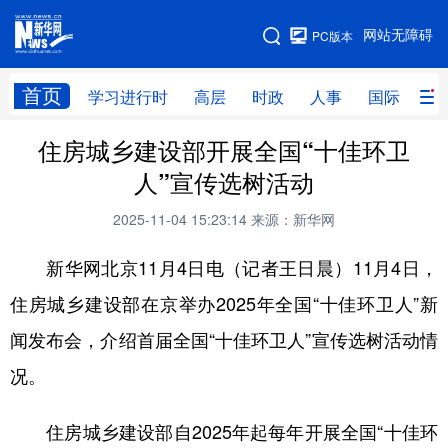
手机版
网站无障碍
PC版本
网站地图
首页
学习进行时
高层
时政
人事
国际
财
住房城乡建设部开展全国“十佳环卫
学习进行时
高层
时政
人事
人”宣传选树活动​​
国际
财经
网评
港澳
2025-11-04 15:23:14
来源：新华网
台湾
思客智库
全球连线
教育
新华网北京11月4日电（记者王日晨）11月4日，
科技
科创
量子
体育
住房城乡建设部在京举办2025年全国“十佳环卫人”新
文化
书画
健康
军事
闻发布会，介绍首届全国“十佳环卫人”宣传选树活动情
访谈
视频
图片
政务
况。
法律
中央文件
金融
汽车
住房城乡建设部自2025年起每年开展全国“十佳环
食品
人居
信息化
数字经济