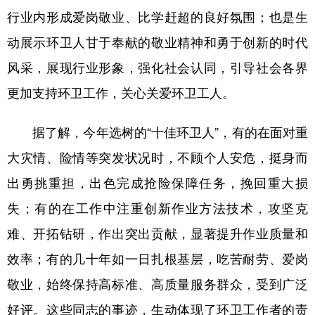
山东
河南
湖北
湖南
行业内形成爱岗敬业、比学赶超的良好氛围；也是生
广东
广西
海南
重庆
动展示环卫人甘于奉献的敬业精神和勇于创新的时代
四川
贵州
云南
西藏
风采，展现行业形象，强化社会认同，引导社会各界
更加支持环卫工作，关心关爱环卫工人。
陕西
甘肃
青海
宁夏
新疆
内蒙古
黑龙江
据了解，今年选树的“十佳环卫人”，有的在面对重
大灾情、险情等突发状况时，不顾个人安危，挺身而
多语种频道
出勇挑重担，出色完成抢险保障任务，挽回重大损
English
Español
Français
عربى
失；有的在工作中注重创新作业方法技术，攻坚克
难、开拓钻研，作出突出贡献，显著提升作业质量和
Русский язык
日本語
한국어
效率；有的几十年如一日扎根基层，吃苦耐劳、爱岗
Deutsch
Português
敬业，始终保持高标准、高质量服务群众，受到广泛
好评。这些同志的事迹，生动体现了环卫工作者的责