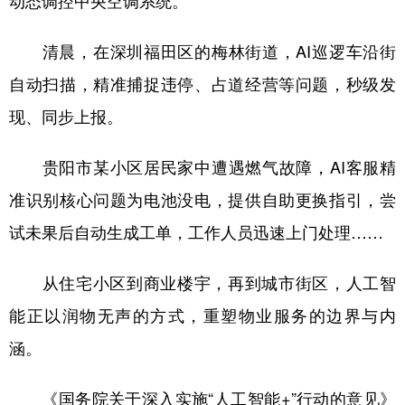
动态调控中央空调系统。
山东
河南
湖北
湖南
广东
广西
海南
重庆
清晨，在深圳福田区的梅林街道，AI巡逻车沿街
四川
贵州
云南
西藏
自动扫描，精准捕捉违停、占道经营等问题，秒级发
现、同步上报。
陕西
甘肃
青海
宁夏
新疆
内蒙古
黑龙江
贵阳市某小区居民家中遭遇燃气故障，AI客服精
准识别核心问题为电池没电，提供自助更换指引，尝
多语种频道
试未果后自动生成工单，工作人员迅速上门处理……
English
Español
Français
عربى
从住宅小区到商业楼宇，再到城市街区，人工智
Русский язык
日本語
한국어
能正以润物无声的方式，重塑物业服务的边界与内
Deutsch
Português
涵。
《国务院关于深入实施“人工智能+”行动的意见》