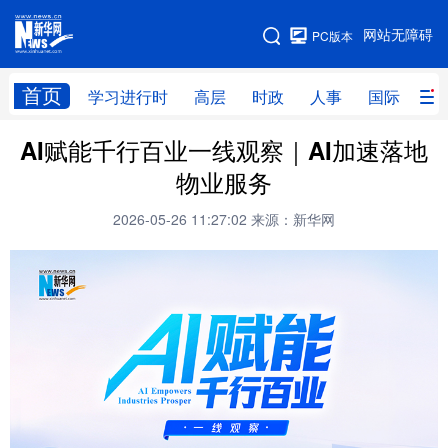
手机版
网站无障碍
PC版本
网站地图
首页
学习进行时
高层
时政
人事
国际
财
AI赋能千行百业一线观察｜AI加速落地
学习进行时
高层
时政
人事
物业服务
国际
财经
网评
港澳
2026-05-26 11:27:02
来源：新华网
台湾
思客智库
全球连线
教育
科技
科创
量子
体育
文化
书画
健康
军事
访谈
视频
图片
政务
法律
中央文件
金融
汽车
食品
人居
信息化
数字经济