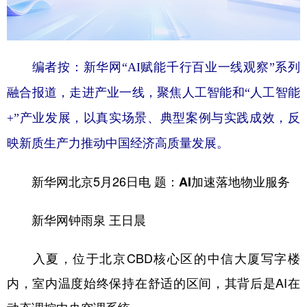
学术中国
乡村振兴
银龄
溯源中国
城市
旅游
能源
会展
编者按：新华网“AI赋能千行百业一线观察”系列
彩票
娱乐
时尚
悦读
融合报道，走进产业一线，聚焦人工智能和“人工智能
公益
一带一路
亚太网
上市公司
+”产业发展，以真实场景、典型案例与实践成效，反
映新质生产力推动中国经济高质量发展。
文化产业
新华网北京5月26日电
题：AI加速落地物业服务
地方频道
新华网钟雨泉 王日晨
北京
天津
河北
山西
辽宁
吉林
上海
江苏
入夏，位于北京CBD核心区的中信大厦写字楼
浙江
安徽
福建
江西
内，室内温度始终保持在舒适的区间，其背后是AI在