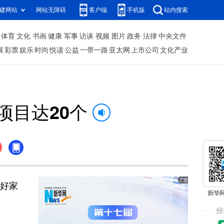
建网站
网站无障碍
客户端
手机版
站内搜索
体育
文化
书画
健康
军事
访谈
视频
图片
政务
法律
中央文件
展
彩票
娱乐
时尚
悦读
公益
一带一路
亚太网
上市公司
文化产业
项目达20个
好家