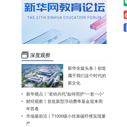
深度观察
新华全媒头条丨
创造
属于我们这个时代的
新文化
新华视点丨
“老幼共托”如何照护“一老一小”
财经观察丨
首批新型浮动费率基金迎来周
年答卷
市场最前沿丨T1000级小丝束碳纤维实现量
产