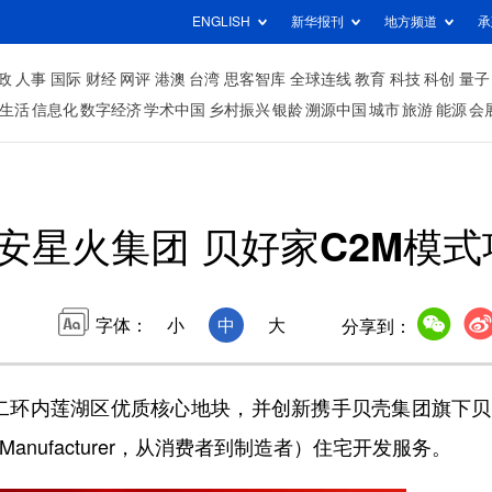
ENGLISH
新华报刊
地方频道
承
政
人事
国际
财经
网评
港澳
台湾
思客智库
全球连线
教育
科技
科创
量子
生活
信息化
数字经济
学术中国
乡村振兴
银龄
溯源中国
城市
旅游
能源
会
安星火集团 贝好家C2M模式
字体：
小
中
大
分享到：
环内莲湖区优质核心地块，并创新携手贝壳集团旗下贝
 Manufacturer，从消费者到制造者）住宅开发服务。