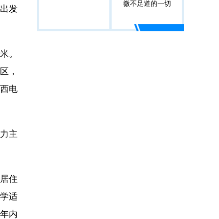
微不足道的一切
出发
米。
住区，
、西电
力主
居住
科学适
年内