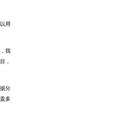
以用
，我
目，
据分
涵盖多