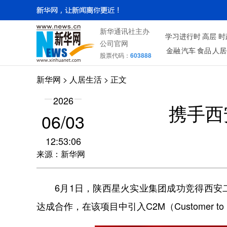
新华通讯社主办
学习进行时
高层
时
公司官网
金融
汽车
食品
人居
股票代码：
603888
新华网
>
人居生活
> 正文
2026
携手西
06/03
12:53:06
来源：新华网
6月1日，陕西星火实业集团成功竞得西安二
达成合作，在该项目中引入C2M（Customer to