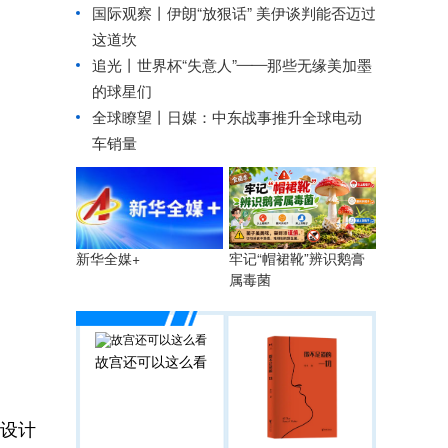
国际观察丨
伊朗“放狠话” 美伊谈判能否迈过
这道坎
追光丨
世界杯“失意人”——那些无缘美加墨
的球星们
全球瞭望丨日媒：中东战事推升全球电动
车销量
牢记“帽裙靴”辨识鹅膏
新华全媒+
属毒菌
故宫还可以这么看
设计