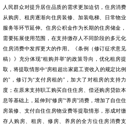
山东
河南
湖北
湖南
人民群众对提升居住品质的需求更加迫切，住房消费
广东
广西
海南
重庆
从购房、租房逐渐向住房装修、加装电梯、日常物业
四川
贵州
云南
西藏
服务等环节延伸。住房公积金作为长期的住房储金，
需要拓展使用范围，在支持缴存人不同阶段的多元化
陕西
甘肃
青海
宁夏
住房消费中发挥更大的作用。《条例（修订征求意见
新疆
内蒙古
黑龙江
稿）》充分体现“租购并举”的政策导向，优化租房提
取，将提取情形中“房租超出家庭工资收入的规定比例
多语种频道
的”，修订为“支付房租的”，加大了对租房的支持力
English
Español
Français
عربى
度；在原来支持职工购买自住住房、偿还购房贷款本
Русский язык
日本語
한국어
息等基础上，延伸到“修房”“养房”消费，增加了自住住
Deutsch
Português
房装修、支付自住住房物业费等提取情形，形成对缴
存人购房、租房、修房、养房的全方位住房消费支