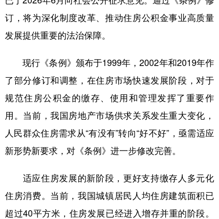
已于2026年6月向社会公开征求意见。通过《条例》修
订，将为深化制度改革、推动住房公积金事业高质量
学术中国
乡村振兴
银龄
溯源中国
发展提供重要的法治保障。
城市
旅游
能源
会展
彩票
娱乐
时尚
悦读
现行《条例》颁布于1999年，2002年和2019年作
了部分修订和调整，在住房市场快速发展阶段，对于
公益
一带一路
亚太网
上市公司
规范住房公积金的缴存、使用和管理发挥了重要作
文化产业
用。当前，我国房地产市场供求关系发生重大变化，
人民群众住房需求从“有没有”转向“好不好”，亟需适应
地方频道
新形势新要求，对《条例》进一步修改完善。
北京
天津
河北
山西
适应住房发展的新阶段，更好支持缴存人多元化
辽宁
吉林
上海
江苏
住房消费。当前，我国城镇居民人均住房建筑面积已
浙江
安徽
福建
江西
超过40平方米，住房发展已经进入增存并重的阶段。