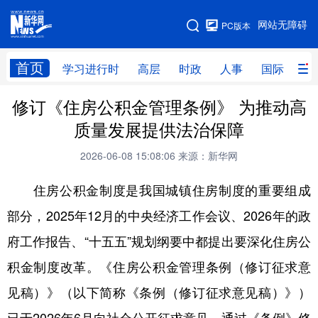
手机版
网站无障碍
PC版本
网站地图
首页
学习进行时
高层
时政
人事
国际
财
修订《住房公积金管理条例》 为推动高
学习进行时
高层
时政
人事
质量发展提供法治保障
国际
财经
网评
港澳
2026-06-08 15:08:06
来源：新华网
台湾
思客智库
全球连线
教育
住房公积金制度是我国城镇住房制度的重要组成
科技
科创
量子
体育
部分，2025年12月的中央经济工作会议、2026年的政
文化
书画
健康
军事
府工作报告、“十五五”规划纲要中都提出要深化住房公
访谈
视频
图片
政务
积金制度改革。《住房公积金管理条例（修订征求意
法律
中央文件
金融
汽车
见稿）》（以下简称《条例（修订征求意见稿）》）
食品
人居
信息化
数字经济