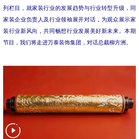
列栏目，就家装行业的发展趋势与行业转型升级，同
学术中国
乡村振兴
银龄
溯源中国
家装企业负责人及行业领袖展开对话，为观众展示家
城市
旅游
能源
会展
装行业新风向，共同畅想行业发展美好新未来。本期
彩票
娱乐
时尚
悦读
节目，我们将走进万泰装饰集团，对话总裁柳方洲。
公益
一带一路
亚太网
上市公司
文化产业
地方频道
北京
天津
河北
山西
辽宁
吉林
上海
江苏
浙江
安徽
福建
江西