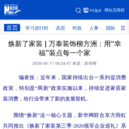
手机版
网站无障碍
PC版本
网站地图
首页
学习进行时
高层
时政
人事
国际
财
焕新了家装 | 万泰装饰柳方洲：用“幸
学习进行时
高层
时政
人事
福”装点每一个家
国际
财经
网评
港澳
2026-06-17 09:24:47
来源：新华网
台湾
思客智库
全球连线
教育
编者按：近年来，国家持续出台一系列促消费
科技
科创
量子
体育
政策，特别是“两新”政策实施以来，持续促进家居家
文化
书画
健康
军事
装消费，给行业带来了新的发展契机。
访谈
视频
图片
政务
围绕“焕新”这一核心主题，新华网联合东方雨虹
法律
中央文件
金融
汽车
共同推出《焕新了家装第三季·2026领军企业巡礼》系
食品
人居
信息化
数字经济