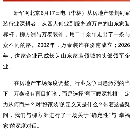
山东
河南
湖北
湖南
新华网北京6月17日电（李林）从房地产策划到家
广东
广西
海南
重庆
装行业深耕者，从四人创业到服务逾万户的山东家装
四川
贵州
云南
西藏
标杆，柳方洲与万泰装饰，用二十余年走出了一条与
陕西
甘肃
青海
宁夏
众不同的路。2002年，万泰装饰在济南成立；2026
新疆
内蒙古
黑龙江
年，这家企业已成长为山东家装领域的头部领军企
业。
多语种频道
在房地产市场深度调整、行业竞争日趋激烈的当
English
Español
Français
عربى
下，万泰没有盲目扩张，而是选择“弯下腰深扎根”。定
Русский язык
日本語
한국어
力从何而来？对“好家装”的定义又是什么？带着这些疑
Deutsch
Português
问，我们与柳方洲进行了一场关于“确定性”与“幸福
家”的深度对话。