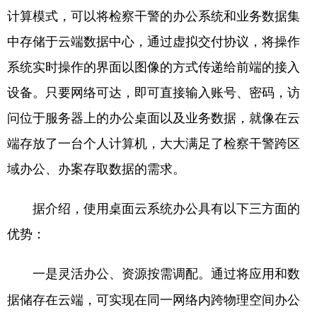
计算模式，可以将检察干警的办公系统和业务数据集
学术中国
乡村振兴
银龄
溯源中国
中存储于云端数据中心，通过虚拟交付协议，将操作
城市
旅游
能源
会展
系统实时操作的界面以图像的方式传递给前端的接入
彩票
娱乐
时尚
悦读
设备。只要网络可达，即可直接输入账号、密码，访
问位于服务器上的办公桌面以及业务数据，就像在云
公益
一带一路
亚太网
上市公司
端存放了一台个人计算机，大大满足了检察干警跨区
文化产业
域办公、办案存取数据的需求。
地方频道
据介绍，使用桌面云系统办公具有以下三方面的
优势：
北京
天津
河北
山西
辽宁
吉林
上海
江苏
通过将应用和数
一是灵活办公、资源按需调配。
浙江
安徽
福建
江西
据储存在云端，可实现在同一网络内跨物理空间办公