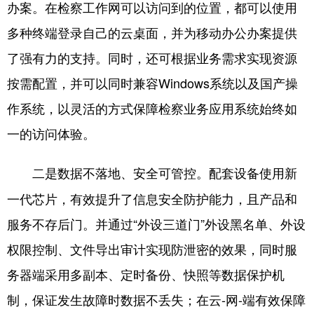
山东
河南
湖北
湖南
办案。在检察工作网可以访问到的位置，都可以使用
多种终端登录自己的云桌面，并为移动办公办案提供
广东
广西
海南
重庆
了强有力的支持。同时，还可根据业务需求实现资源
四川
贵州
云南
西藏
按需配置，并可以同时兼容Windows系统以及国产操
陕西
甘肃
青海
宁夏
作系统，以灵活的方式保障检察业务应用系统始终如
新疆
内蒙古
黑龙江
一的访问体验。
配套设备使用新
二是数据不落地、安全可管控。
多语种频道
一代芯片，有效提升了信息安全防护能力，且产品和
English
Español
Français
عربى
服务不存后门。并通过“外设三道门”外设黑名单、外设
Русский язык
日本語
한국어
权限控制、文件导出审计实现防泄密的效果，同时服
Deutsch
Português
务器端采用多副本、定时备份、快照等数据保护机
制，保证发生故障时数据不丢失；在云-网-端有效保障