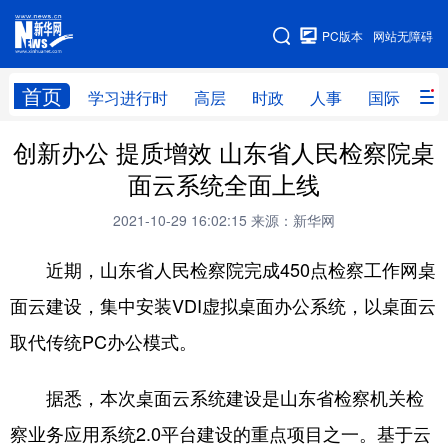
手机版
PC版本
网站无障碍
网站地图
首页
学习进行时
高层
时政
人事
国际
财
创新办公 提质增效 山东省人民检察院桌
学习进行时
高层
时政
人事
面云系统全面上线
国际
财经
网评
港澳
2021-10-29 16:02:15
来源：新华网
台湾
思客智库
全球连线
教育
近期，山东省人民检察院完成450点检察工作网桌
科技
科创
量子
体育
面云建设，集中安装VDI虚拟桌面办公系统，以桌面云
文化
书画
健康
军事
取代传统PC办公模式。
访谈
视频
图片
政务
据悉，本次桌面云系统建设是山东省检察机关检
法律
中央文件
金融
汽车
察业务应用系统2.0平台建设的重点项目之一。基于云
食品
人居
信息化
数字经济