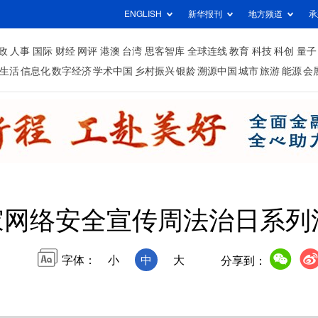
ENGLISH
新华报刊
地方频道
承
政
人事
国际
财经
网评
港澳
台湾
思客智库
全球连线
教育
科技
科创
量子
生活
信息化
数字经济
学术中国
乡村振兴
银龄
溯源中国
城市
旅游
能源
会
国家网络安全宣传周法治日系
字体：
小
中
大
分享到：