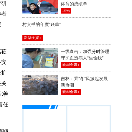
育研
体育的成绩单
追光
学者
安
村支书的年度“账单”
新华全媒+
惠莅
一线直击：加强分时管理
守护血透病人“生命线”
络安
新华全媒+
全扩
吉林：乘“冬”风掀起发展
在关
新热潮
新华全媒+
完善
责任
赛顺