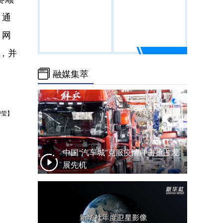
，通
、网
，并
融媒集萃
碧莹】
中国“汽车城”克服疫情冲击抢占发
展先机