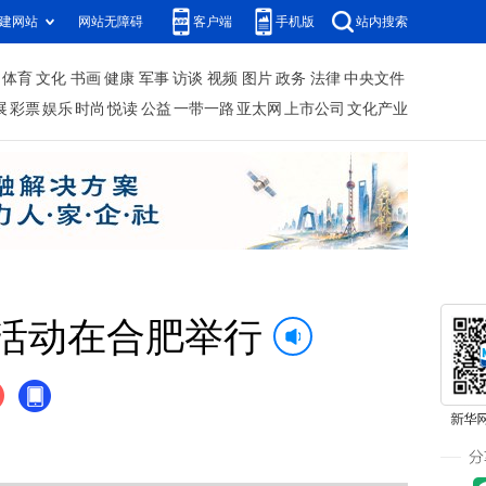
建网站
网站无障碍
客户端
手机版
站内搜索
体育
文化
书画
健康
军事
访谈
视频
图片
政务
法律
中央文件
展
彩票
娱乐
时尚
悦读
公益
一带一路
亚太网
上市公司
文化产业
列活动在合肥举行