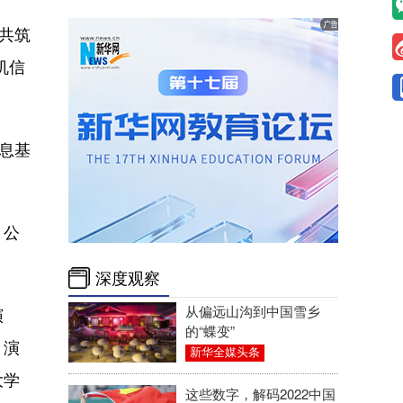
共筑
机信
息基
、公
深度观察
从偏远山沟到中国雪乡
演
的“蝶变”
》演
新华全媒头条
大学
这些数字，解码2022中国