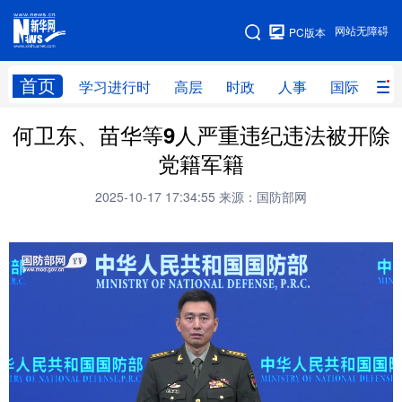
手机版
网站无障碍
PC版本
网站地图
首页
学习进行时
高层
时政
人事
国际
财
何卫东、苗华等9人严重违纪违法被开除
学习进行时
高层
时政
人事
党籍军籍
国际
财经
网评
港澳
2025-10-17 17:34:55
来源：国防部网
台湾
思客智库
全球连线
教育
科技
科创
量子
体育
文化
书画
健康
军事
访谈
视频
图片
政务
法律
中央文件
金融
汽车
食品
人居
信息化
数字经济