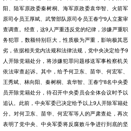
山东
河南
湖北
湖南
阳、陆军原政委秦树桐、海军原政委袁华智、火箭军
广东
广西
海南
重庆
原司令员王厚斌、武警部队原司令员王春宁9人立案审
四川
贵州
云南
西藏
查调查。经查，这9人严重违反党的纪律，涉嫌严重职
陕西
甘肃
青海
宁夏
务犯罪，数额特别巨大，性质极为严重，影响极其恶
劣，依据相关党内法规和法律法规，党中央决定给予9
新疆
内蒙古
黑龙江
人开除党籍处分，将涉嫌犯罪问题移送军事检察机关
依法审查起诉。其中，给予何卫东、苗华、何宏军、
多语种频道
王秀斌、林向阳、秦树桐、袁华智、王春宁8名中央委
English
Español
Français
عربى
员开除党籍处分，待召开中央委员会全体会议时予以
Русский язык
日本語
한국어
追认。此前，中央军委已决定给予以上9人开除军籍处
Deutsch
Português
分。对何卫东、苗华、何宏军等人的严肃查处，再次
表明了党中央、中央军委将反腐败斗争进行到底的坚