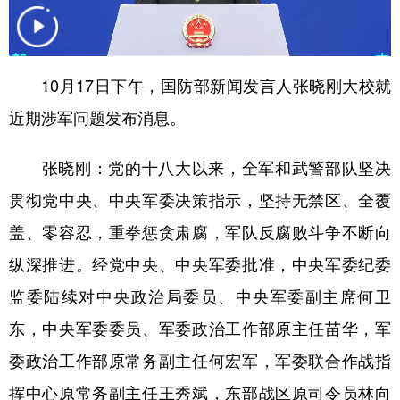
学术中国
乡村振兴
银龄
溯源中国
城市
旅游
能源
会展
10月17日下午，国防部新闻发言人张晓刚大校就
彩票
娱乐
时尚
悦读
近期涉军问题发布消息。
公益
一带一路
亚太网
上市公司
张晓刚：党的十八大以来，全军和武警部队坚决
文化产业
贯彻党中央、中央军委决策指示，坚持无禁区、全覆
盖、零容忍，重拳惩贪肃腐，军队反腐败斗争不断向
地方频道
纵深推进。经党中央、中央军委批准，中央军委纪委
北京
天津
河北
山西
监委陆续对中央政治局委员、中央军委副主席何卫
东，中央军委委员、军委政治工作部原主任苗华，军
辽宁
吉林
上海
江苏
委政治工作部原常务副主任何宏军，军委联合作战指
浙江
安徽
福建
江西
挥中心原常务副主任王秀斌，东部战区原司令员林向