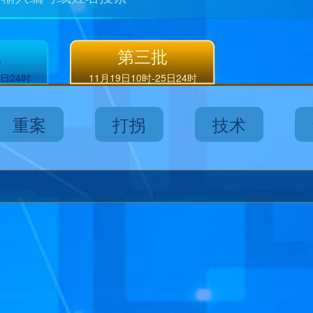
批
第三批
8日24时
11月19日10时-25日24时
重案
打拐
技术