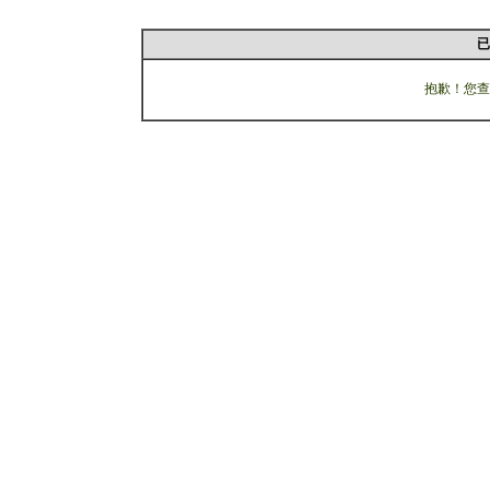
已
抱歉！您查