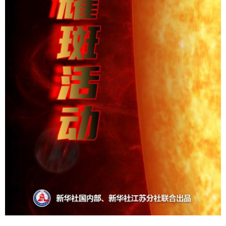
山东
河南
湖北
湖南
广东
广西
海南
重庆
四川
贵州
云南
西藏
陕西
甘肃
青海
宁夏
新疆
内蒙古
黑龙江
多语种频道
English
Español
Français
عربى
Русский язык
日本語
한국어
Deutsch
Português