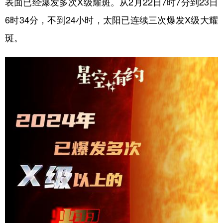
表面已经爆发多次X级耀斑。从2月22日7时7分到23日
6时34分，不到24小时，太阳已连续三次爆发X级大耀
学术中国
乡村振兴
银龄
溯源中国
斑。
城市
旅游
能源
会展
彩票
娱乐
时尚
悦读
公益
一带一路
亚太网
上市公司
文化产业
地方频道
北京
天津
河北
山西
辽宁
吉林
上海
江苏
浙江
安徽
福建
江西