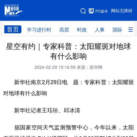
手机版
网站无障碍
PC版本
网站地图
首页
学习进行时
高层
时政
人事
国际
财
星空有约｜专家科普：太阳耀斑对地球
学习进行时
高层
时政
人事
有什么影响
国际
财经
网评
港澳
2024-02-29 15:16:59
来源：新华网
台湾
思客智库
全球连线
教育
新华社南京2月29日电 题：专家科普：太阳耀斑
科技
科创
量子
体育
对地球有什么影响
文化
书画
健康
军事
新华社记者王珏玢、邱冰清
访谈
视频
图片
政务
法律
中央文件
金融
汽车
据国家空间天气监测预警中心，今年以来，太阳
食品
人居
信息化
数字经济