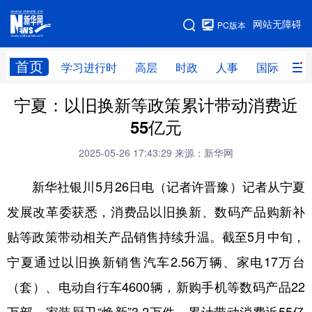
手机版
网站无障碍
PC版本
网站地图
首页
学习进行时
高层
时政
人事
国际
财
宁夏：以旧换新等政策累计带动消费近
学习进行时
高层
时政
人事
55亿元
国际
财经
网评
港澳
2025-05-26 17:43:29
来源：新华网
台湾
思客智库
全球连线
教育
新华社银川5月26日电（记者许晋豫）记者从宁夏
科技
科创
量子
体育
发展改革委获悉，消费品以旧换新、数码产品购新补
文化
书画
健康
军事
贴等政策带动相关产品销售持续升温。截至5月中旬，
访谈
视频
图片
政务
宁夏通过以旧换新销售汽车2.56万辆、家电17万台
法律
中央文件
金融
汽车
（套）、电动自行车4600辆，新购手机等数码产品22
食品
人居
信息化
数字经济