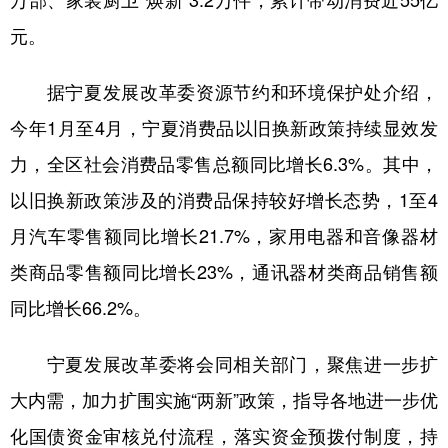
万部、家装厨卫“焕新”3.2万件，累计带动消费近55亿
元。
学术中国
乡村振兴
银龄
溯源中国
城市
旅游
能源
会展
据宁夏发展改革委资源节约和环境保护处介绍，
彩票
娱乐
时尚
悦读
今年1月至4月，宁夏消费品以旧换新政策持续显效发
力，全区社会消费品零售总额同比增长6.3%。其中，
公益
一带一路
亚太网
上市公司
以旧换新政策涉及的消费品保持较好增长态势，1至4
文化产业
月汽车零售额同比增长21.7%，家用电器和音像器材
类商品零售额同比增长23%，通讯器材类商品销售额
地方频道
同比增长66.2%。
北京
天津
河北
山西
宁夏发展改革委将会同相关部门，聚焦进一步扩
辽宁
吉林
上海
江苏
大内需，加力扩围实施“两新”政策，指导各地进一步优
浙江
安徽
福建
江西
化国债资金审核兑付流程，落实资金预拨付制度，持