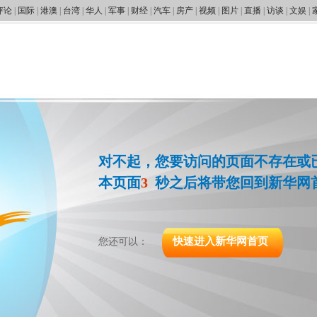
评论
|
国际
|
港澳
|
台湾
|
华人
|
军事
|
财经
|
汽车
|
房产
|
视频
|
图片
|
直播
|
访谈
|
文娱
|
对不起，您要访问的页面不存在或
本页面
2
秒之后将带您回到新华网
快速进入新华网首页
您还可以：