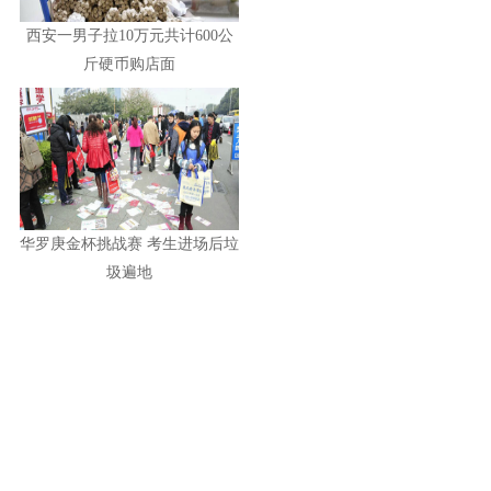
西安一男子拉10万元共计600公
斤硬币购店面
华罗庚金杯挑战赛 考生进场后垃
圾遍地