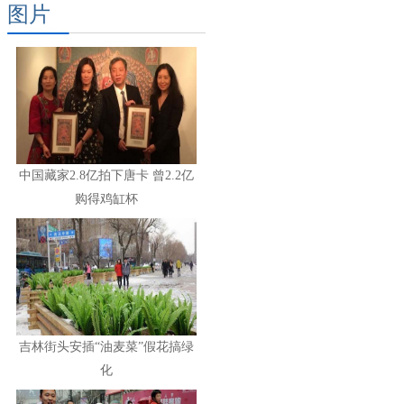
图片
中国藏家2.8亿拍下唐卡 曾2.2亿
购得鸡缸杯
吉林街头安插“油麦菜”假花搞绿
化