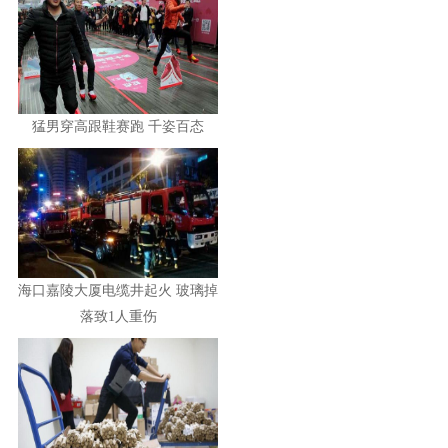
猛男穿高跟鞋赛跑 千姿百态
海口嘉陵大厦电缆井起火 玻璃掉
落致1人重伤