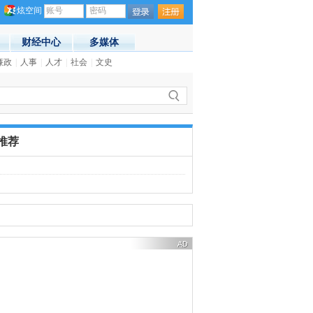
炫空间
账号
密码
财经中心
多媒体
:55)
廉政
|
人事
|
人才
|
社会
|
文史
·
俄罗斯成功发射一颗军用卫星
(21:55)
推荐