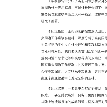
 王毅在报告中介绍了当前国际形势及外交
展周边外交表示感谢。王毅外长还介绍了中
主要领导就维护中缅边境和平稳定、维护中
研究了部署。
 李纪恒指出，王毅部长的报告深入浅出、
央周边工作座谈会精神，深度分析了当前国
为总书记的党中央在外交理论和实践创新方
导性和针对性。我们要认真贯彻落实习近平
落实习近平总书记等中央领导访问东南亚、
国家重大周边工作部署，扎实开展工作，努
合作更加深化、人文联系更加紧密，共同营
南亚东南亚辐射中心奠定坚实的基础。
 李纪恒强调，一要集中全省优势资源，整
跟踪。二要坚持发展第一要务，更好利用两
从陆上连接印度洋的战略通道，切实增强对