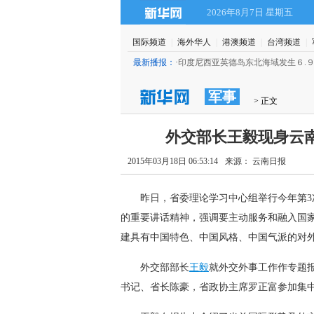
2026年8月7日 星期五
国际频道
|
海外华人
|
港澳频道
|
台湾频道
|
最新播报：
·
印度尼西亚英德岛东北海域发生６.９级
军事
 > 正文
外交部长王毅现身云
2015年03月18日 06:53:14
来源： 云南日报
 昨日，省委理论学习中心组举行今年第3
的重要讲话精神，强调要主动服务和融入国家
建具有中国特色、中国风格、中国气派的对
 外交部部长
王毅
就外交外事工作作专题
书记、省长陈豪，省政协主席罗正富参加集