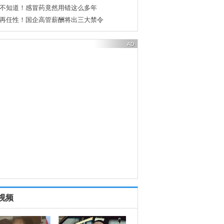
多少“佳洁士”广告在诱人上当受骗
败官员“身边人”不再是配角？
视频