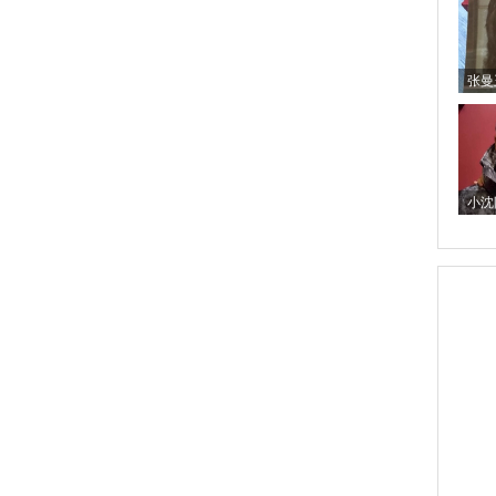
张曼
小沈