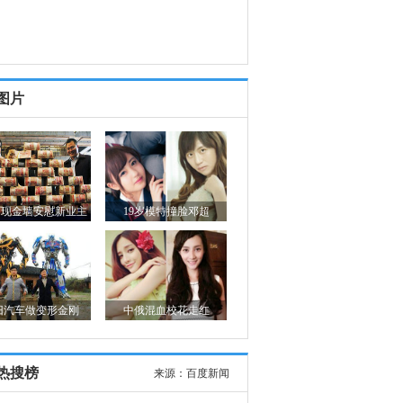
图片
0万现金墙安慰新业主
19岁模特撞脸邓超
旧汽车做变形金刚
中俄混血校花走红
热搜榜
来源：
百度新闻