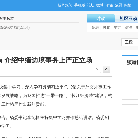
新华炫闻
手机版
论坛
微博
邮箱
炫视
舆情
军事频道
时政
社区互动
深源地震
(22:04)
·
塞拉利昂发生埃博拉血样“乌龙”事件
高层
|
时政
|
地方
|
法治
(21
|
南 介绍中缅边境事务上严正立场
频道
次集中学习，深入学习贯彻习近平总书记关于外交外事工作
发展战略，为我国推进“一带一路”、“长江经济带”建设，构
外工作格局作出新的贡献。
报告。省委书记李纪恒主持集中学习并作总结讲话。省委副
中学习。