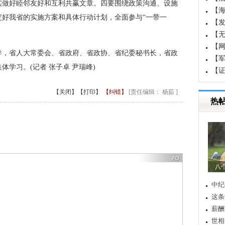
实做好睦邻友好和互利共赢文章。四要围绕政策沟通、设施
【
定好我省的实施方案和具体行动计划，全面参与“一带一
国成
【
白
【
【
，省人大常委会、省政府、省政协、省纪委秘书长，省政
【军
学习。(记者 张子卓 尹瑞峰)
界军
【
重
【关闭】
【打印】
【纠错】
[责任编辑： 杨茹 ]
热
晚
聚力
农村
高峰
苏荣