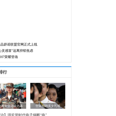
排行
空乘专业选拔内幕
空乘招聘美女扎堆
治】强监管时代电子烟断“电”