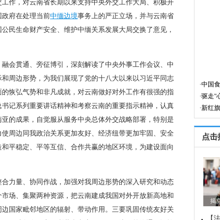
工作，对云南省长期以来支持中央外交工作大局、积极开
国政府在处理当前
中缅边境
事务上的严正立场，并与云南省
国公民生命财产安全、维护中缅关系发展大局交换了意见，
融会贯通、旁征博引，深刻解读了中央外事工作会议、中
际和周边形势，为我们展现了党的十八大以来以习近平同志
面的恢弘气势和非凡成就，对云南做好对外工作有很强的指
总书记系列重要讲话精神和考察云南的重要指示精神，认真
南亚的成果，自觉服从服务中央总体外交战略部署，特别是
力使周边同我政治关系更加友好、经济纽带更加牢固、安全
点击
造和平稳定、平等互信、合作共赢的地区环境，为建设面向
合力量、协同作战，加强对我周边形势的深入研究和动态
个市场、集聚两种资源，把云南建成我国对外开放新高地和
揭
周边国家毗邻地区的辐射、带动作用。三要巩固传统友好关
【法