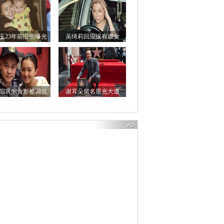
玉23年前旧照曝光
吴绮莉回应没有虐女
阳巩俐合影被调侃
谢耳朵留名星光大道