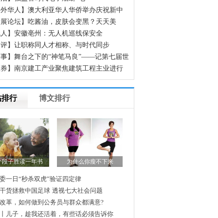
海外华人】澳大利亚华人华侨举办庆祝新中
立70周年征文颁奖晚会
发展论坛】吃酱油，皮肤会变黑？天天美
，却不知道这些食物正在偷偷让你变黑
无人】安徽亳州：无人机巡线保安全
网评】让职称同人才相称、与时代同步
事】舞台之下的“神笔马良”——记第七届世
人运动会开幕式600余名场务保障官兵
证券】南京建工产业聚焦建筑工程主业进行
组
帖排行
博文排行
餐决定体重和寿命
放冰箱就致癌的食物
反腐，地方巡视应盯住哪几个重点
教育遇短板 寒门还能出贵子吗？
被拘，媒体为何非要扯上那英
忏悔吓坏谁
妻子爱虚荣，官员易腐败?