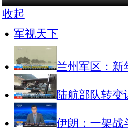
收起
军视天下
兰州军区：新
陆航部队转变
伊朗：一架战