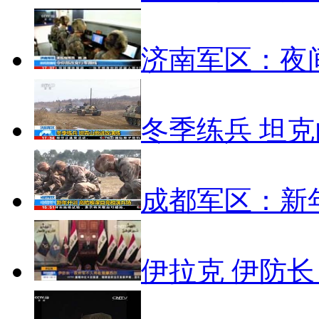
济南军区：夜
冬季练兵 坦
成都军区：新
伊拉克 伊防