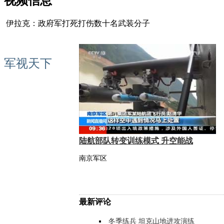
视频信息
伊拉克：政府军打死打伤数十名武装分子
军视天下
陆航部队转变训练模式 升空能战
南京军区
最新评论
冬季练兵 坦克山地进攻演练