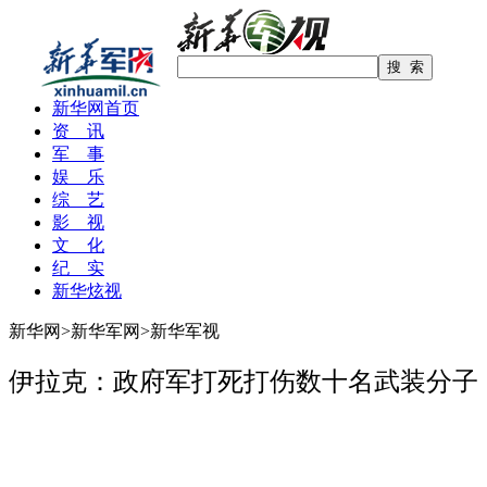
新华网首页
资 讯
军 事
娱 乐
综 艺
影 视
文 化
纪 实
新华炫视
新华网
>
新华军网
>
新华军视
伊拉克：政府军打死打伤数十名武装分子