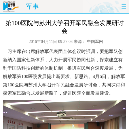
军事
首页
时政
国际
财经
 第100医院与苏州大学召开军民融合发展研讨
会
娱乐
体育
人事
教育
2016年04月11日 09:37:08
来源：
中国军网
时尚
思客
地方
法治
 习主席在出席解放军代表团全体会议时强调，要把军队创
新纳入国家创新体系，大力开展军民协同创新，探索建立有
港澳
台湾
华人
汽车
利于国防科技创新的体制机制，推进军民融合深度发展，为
解放军第100医院发展提出新要求、新思路。4月6日，解放军
科技
能源
房产
公司
第100医院与苏州大学召开军民融合发展研讨会，共同探讨和
探索军民融合式发展新路子，促进医院全面发展建设。
图片
视频
彩票
食品
旅游
健康
信息化
数据
金融
公益
军事
无人机