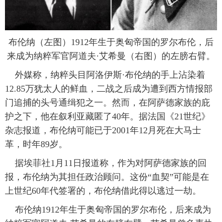
富媒体
摄影
新华广播
布伦纳（左图）1912年生于奥匈帝国的罗尔布伦，后
新华电视中文
新华电视英文
返回PC
来成为纳粹军官阿道夫·艾希曼（右图）的左膀右臂。
 外媒称，纳粹头目阿洛伊斯·布伦纳的手上沾染着
12.85万犹太人的鲜血，二战之后成为遭到西方情报部
门追捕的头号通缉犯之一。然而，在阿萨德家族的庇
护之下，他在叙利亚藏匿了40年。据法国《21世纪》
杂志报道，布伦纳可能已于2001年12月死在大马士
革，时年89岁。
 据埃菲社1月11日报道称，作为对阿萨德家族的回
报，布伦纳为其担任政治顾问。这份“血契”可能是在
上世纪60年代签署的，布伦纳借此得以逃过一劫。
 布伦纳1912年生于奥匈帝国的罗尔布伦，后来成为