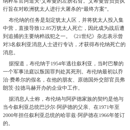
纳粹军官阿道夫·艾希曼的左膀右臂。艾希曼曾负责执
行旨在对欧洲犹太人进行大屠杀的“最终方案”。
 布伦纳的任务是划定犹太人区，并将犹太人投入集
中营，直接导致12.85万犹太人死亡，因此成为战后遭
到追捕的主要纳粹战犯之一。《21世纪》杂志表示曾
对3名叙利亚消息人士进行专访，才获得布伦纳死亡的
消息。
 据报道，布伦纳于1954年逃往叙利亚，当时巴黎的
一个军事法庭以叛国罪判处其死刑。布伦纳最初以乔
治·费希尔的假名，在他的朋友、原德国外交部官员弗
朗茨·拉德马赫开办的企业中工作。
 据消息人士称，布伦纳与阿萨德家族的契约是他与
当今叙利亚总统巴沙尔·阿萨德的父亲、在1971年至
2000年担任叙利亚总统的哈菲兹·阿萨德在1966年签订
的。