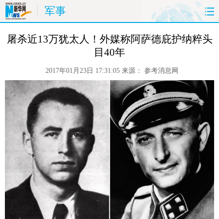
军事
首页
时政
国际
财经
 屠杀近13万犹太人！外媒称阿萨德庇护纳粹头
目40年
娱乐
体育
人事
教育
2017年01月23日 17:31:05
来源：
参考消息网
时尚
思客
地方
法治
港澳
台湾
华人
汽车
科技
能源
房产
公司
图片
视频
彩票
食品
旅游
健康
信息化
数据
金融
公益
军事
无人机