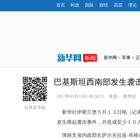
首页
时政
国际
财经
高层
理论
新华网 >
军事
 > 
巴基斯坦西南部发生袭
2017年05月14日 08:34:55
来源：
新华社
分享至手机
 新华社伊斯兰堡５月１３日电（记
发生两起袭击事件，共造成至少１０
 俾路支省内政部长萨尔夫拉兹·布