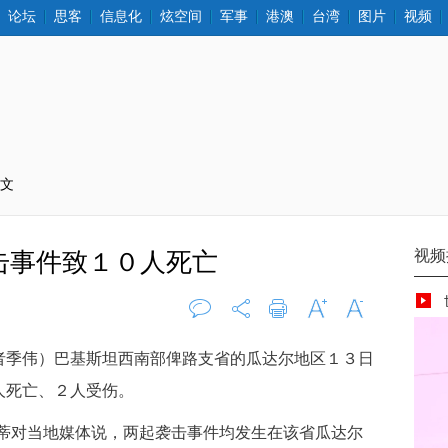
论坛
思客
信息化
炫空间
军事
港澳
台湾
图片
视频
正文
击事件致１０人死亡
评论
0
打印
字大
字小
者季伟）巴基斯坦西南部俾路支省的瓜达尔地区１３日
人死亡、２人受伤。
格蒂对当地媒体说，两起袭击事件均发生在该省瓜达尔