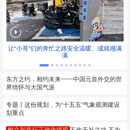
北京
天津
河北
山西
辽宁
吉林
上海
江苏
浙江
安徽
福建
江西
让“小哥”们的奔忙之路安全温暖、成就感满
满
山东
河南
湖北
湖南
广东
广西
海南
重庆
东方之约，相约未来——中国元首外交的世
四川
贵州
云南
西藏
界情怀与大国气派
陕西
甘肃
青海
宁夏
专题丨
这份规划，为“十五五”气象观测建设
划重点
新疆
内蒙古
黑龙江
树立和践行正确政绩观
不作无补之功 不为