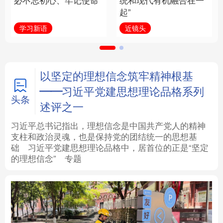
必不忘初心、牢记使命
统和现代有机融合在一
起”
法律
中央文件
金融
汽车
学习新语
近镜头
食品
人居
信息化
数字经济
学术中国
乡村振兴
银龄
溯源中国
以坚定的理想信念筑牢精神根基
——习近平党建思想理论品格系列
城市
旅游
能源
会展
头条
述评之一
彩票
娱乐
时尚
悦读
习近平总书记指出，理想信念是中国共产党人的精神
支柱和政治灵魂，也是保持党的团结统一的思想基
础
习近平
党建思想理论品格中，居首位的正是“坚定
公益
一带一路
亚太网
上市公司
的理想信念”
专题
文化产业
地方频道