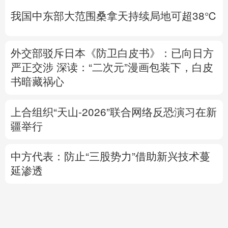
我国中东部大范围桑拿天持续局地可超38℃
外交部驳斥日本《防卫白皮书》：已向日方
严正交涉
深读：“二次元”漫画包装下，白皮
书暗藏祸心
上合组织“天山-2026”联合网络反恐演习在新
疆举行
中方代表：防止“三股势力”借助新兴技术蔓
延渗透
专题丨
伊朗与阿曼就霍尔木兹海峡拟定航道
坐标达成一致
海峡现有两条航道将关闭