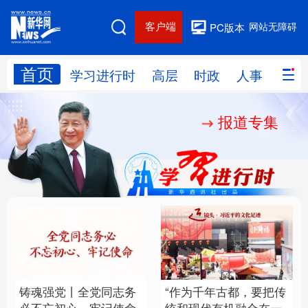
客户端
网站无障碍
PC版本
首页
网站地图
学习进行时
高层
时政
人事
国际
报道专集
学习进行时
高层
时政
人事
国际
财经
网评
港澳
台湾
思客智库
全球连线
教育
科技
科创
量子
体育
文化
书画
健康
军事
铸魂强党丨全党同志务
“作为千年古都，要把传
访谈
视频
图片
政务