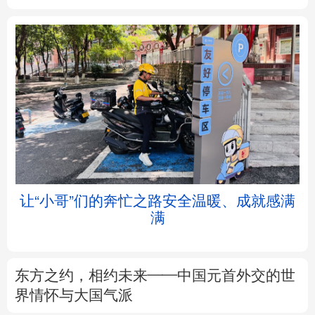
北京
天津
河北
山西
辽宁
吉林
上海
江苏
浙江
安徽
福建
江西
让“小哥”们的奔忙之路安全温暖、成就感满
满
山东
河南
湖北
湖南
广东
广西
海南
重庆
东方之约，相约未来——中国元首外交的世
四川
贵州
云南
西藏
界情怀与大国气派
陕西
甘肃
青海
宁夏
专题丨
这份规划，为“十五五”气象观测建设
划重点
新疆
内蒙古
黑龙江
树立和践行正确政绩观
不作无补之功 不为