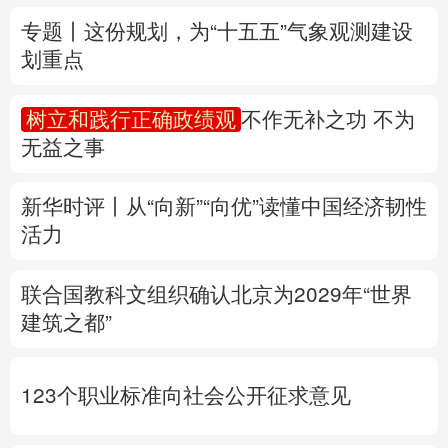
无益之事
多语种频道
新华时评丨从“向新”“向优”读懂中国经济韧性
English
Español
Français
عربى
活力
Русский язык
日本語
한국어
联合国教科文组织确认北京为2029年“世界
Deutsch
Português
建筑之都”
123个职业标准向社会公开征求意见
专题丨
两部门预拨3.3亿元支持8省市应急抢
险救灾
黑龙江迎战洪峰见闻
多省份关键期
这样做