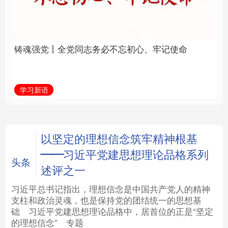
必不忘初心、牢记使命
统和现代有机融合在一
起”
法律
中央文件
金融
汽车
学习新语
近镜头
食品
人居
信息化
数字经济
学术中国
乡村振兴
银龄
溯源中国
以坚定的理想信念筑牢精神根基
——习近平党建思想理论品格系列
城市
旅游
能源
会展
头条
述评之一
彩票
娱乐
时尚
悦读
习近平总书记指出，理想信念是中国共产党人的精神
支柱和政治灵魂，也是保持党的团结统一的思想基
础
习近平
党建思想理论品格中，居首位的正是“坚定
公益
一带一路
亚太网
上市公司
的理想信念”
专题
文化产业
地方频道