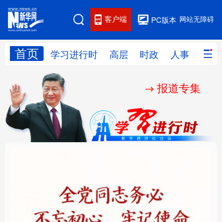
客户端
网站无障碍
PC版本
首页
网站地图
学习进行时
高层
时政
人事
国际
报道专集
学习进行时
高层
时政
人事
国际
财经
网评
港澳
台湾
思客智库
全球连线
教育
科技
科创
量子
体育
文化
书画
健康
军事
铸魂强党丨全党同志务
“作为千年古都，要把传
访谈
视频
图片
政务