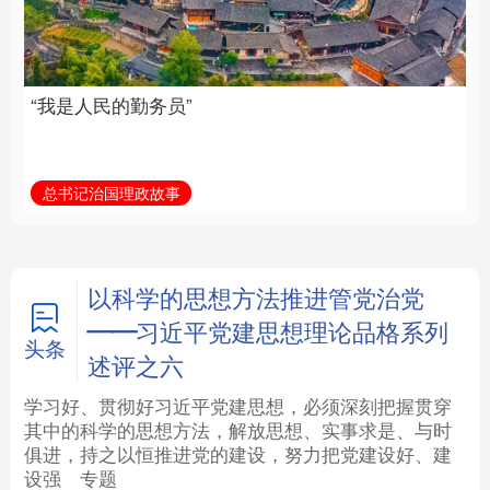
族复兴重任的高素质干
部队伍
法律
中央文件
金融
汽车
总书记治国理政故事
学习新语
食品
人居
信息化
数字经济
学术中国
乡村振兴
银龄
溯源中国
以科学的思想方法推进管党治党
——习近平党建思想理论品格系列
城市
旅游
能源
会展
头条
述评之六
彩票
娱乐
时尚
悦读
学习好、贯彻好习近平党建思想，必须深刻把握贯穿
其中的科学的思想方法，解放思想、实事求是、与时
俱进，持之以恒推进党的建设，努力把党建设好、建
公益
一带一路
亚太网
上市公司
设强
专题
文化产业
地方频道