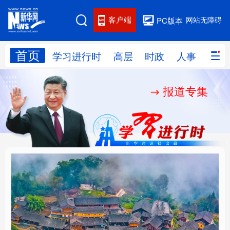
客户端
网站无障碍
PC版本
首页
网站地图
学习进行时
高层
时政
人事
国际
报道专集
学习进行时
高层
时政
人事
国际
财经
网评
港澳
台湾
思客智库
全球连线
教育
科技
科创
量子
体育
文化
书画
健康
军事
“我是人民的勤务员”
铸魂强党丨建设堪当民
访谈
视频
图片
政务