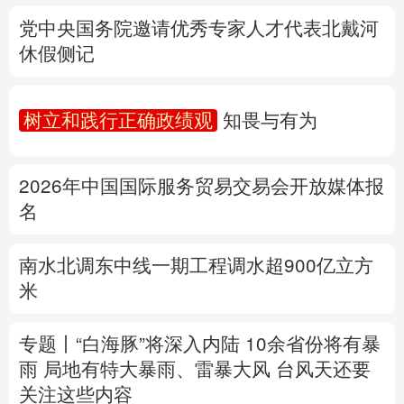
树立和践行正确政绩观
知畏与有为
多语种频道
2026年中国国际服务贸易交易会开放媒体报
English
Español
Français
عربى
名
Русский язык
日本語
한국어
南水北调东中线一期工程调水超900亿立方
Deutsch
Português
米
专题丨
“白海豚”将深入内陆 10余省份将有暴
雨 局地有特大暴雨、雷暴大风
台风天还要
关注这些内容
公安部再次公布15起涉汛涉灾网络谣言案例
详情