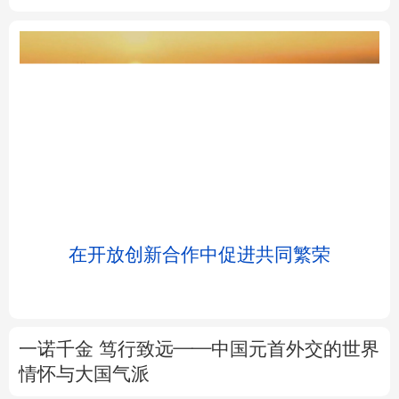
北京
天津
河北
山西
辽宁
吉林
上海
江苏
浙江
安徽
福建
江西
浸
在开放创新合作中促进共同繁荣
山东
河南
湖北
湖南
广东
广西
海南
重庆
一诺千金 笃行致远——中国元首外交的世界
四川
贵州
云南
西藏
情怀与大国气派
陕西
甘肃
青海
宁夏
党中央国务院邀请优秀专家人才代表北戴河
休假侧记
新疆
内蒙古
黑龙江