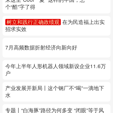
个“酷”字了得
多语种频道
树立和践行正确政绩观
在为民造福上出实
English
Español
Français
عربى
招求实效
Русский язык
日本語
한국어
7月高频数据折射经济向新向好
Deutsch
Português
今年上半年人形机器人领域新设企业11.6万
户
产业发展开新局丨
这个钢厂不“喝”一滴地下
水
专题丨
“白海豚”路径为何多变
“闭眼”等于风