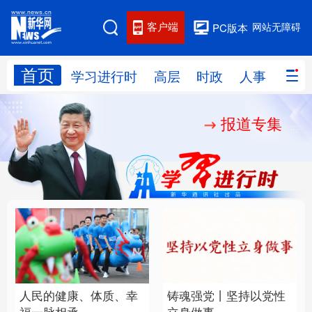
客户端
网站无障碍
PC版本
首页
网站地图
学习进行时
高层
时政
人事
国际
报道专集
学习进行时
高层
时政
人事
国际
财经
网评
港澳
台湾
思客智库
全球连线
教育
科技
科创
量子
体育
文化
书画
健康
军事
人民的健康、体质、幸
铸魂强党丨坚持以党性
访谈
视频
图片
政务