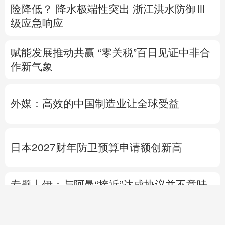
险降低？
降水极端性突出
浙江洪水防御Ⅲ
级应急响应
赋能发展推动共赢 “零关税”百日见证中非合
作新气象
外媒：高效的中国制造业让全球受益
日本2027财年防卫预算申请额创新高
专题丨
伊：与阿曼“接近”达成协议并不意味
重开海峡
战事打不下去了？
美军高层正寻
求“退出路径”