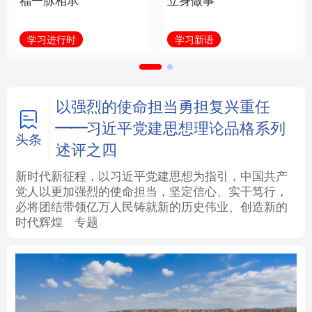
福一脉相承
立身做事
法律
中央文件
金融
汽车
学习进行时
学习新语
食品
人居
信息化
数字经济
学术中国
乡村振兴
银龄
溯源中国
以强烈的使命担当勇担复兴重任
——习近平党建思想理论品格系列
城市
旅游
能源
会展
头条
述评之四
彩票
娱乐
时尚
悦读
新时代新征程，以习近平党建思想为指引，中国共产
党人以更加强烈的使命担当，坚定信心、实干笃行，
必将团结带领亿万人民铸就新的历史伟业、创造新的
公益
一带一路
亚太网
上市公司
时代辉煌
专题
文化产业
地方频道