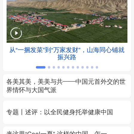
北京
天津
河北
山西
辽宁
吉林
上海
江苏
浙江
安徽
福建
江西
从“一捆发菜”到“万家发财”，山海同心铺就
会
振兴路
山东
河南
湖北
湖南
广东
广西
海南
重庆
各美其美，美美与共——中国元首外交的世
四川
贵州
云南
西藏
界情怀与大国气派
陕西
甘肃
青海
宁夏
专题丨
述评：以全民健身托举健康中国
新疆
内蒙古
黑龙江
来这里“Cool一夏”
这样的中国，怎一