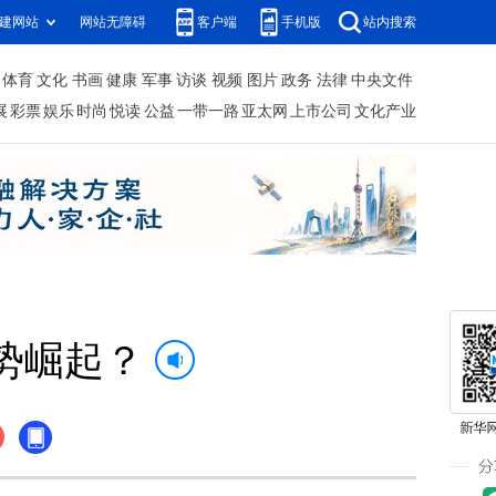
建网站
网站无障碍
客户端
手机版
站内搜索
体育
文化
书画
健康
军事
访谈
视频
图片
政务
法律
中央文件
展
彩票
娱乐
时尚
悦读
公益
一带一路
亚太网
上市公司
文化产业
势崛起？