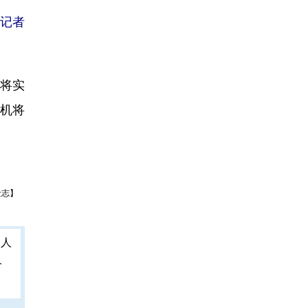
记者
奏将实
人机将
金志】
人