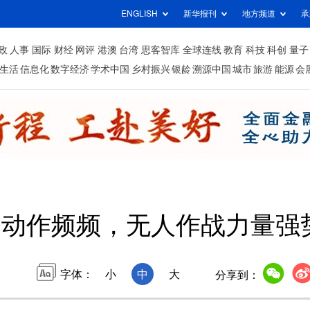
ENGLISH
新华报刊
地方频道
承
政
人事
国际
财经
网评
港澳
台湾
思客智库
全球连线
教育
科技
科创
量子
生活
信息化
数字经济
学术中国
乡村振兴
银龄
溯源中国
城市
旅游
能源
会
国动作频频，无人作战力量强
字体：
小
中
大
分享到：