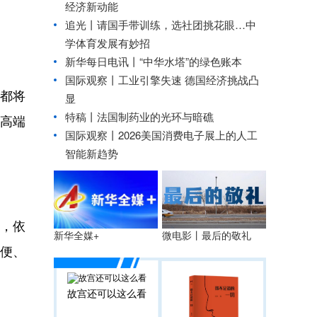
经济新动能
追光丨
请国手带训练，选社团挑花眼…中
学体育发展有妙招
新华每日电讯丨
“中华水塔”的绿色账本
国际观察丨工业引擎失速 德国经济挑战凸
都将
显
特稿丨法国制药业的光环与暗礁
破高端
国际观察丨2026美国消费电子展上的人工
智能新趋势
，依
微电影丨最后的敬礼
新华全媒+
轻便、
故宫还可以这么看