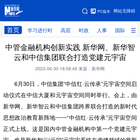
手机版
网站无障碍
PC版本
网站地图
首页
学习进行时
高层
时政
人事
国际
财
中管金融机构创新实践 新华网、新华智
学习进行时
高层
时政
人事
云和中信集团联合打造党建元宇宙
国际
财经
网评
港澳
2023-06-30 18:08:49
来源：新华网
台湾
思客智库
全球连线
教育
6月30日，中信集团“中信红·云传承”元宇宙空间启
科技
科创
量子
体育
动仪式在中信大厦和元宇宙空间同时举行。会上，由
文化
书画
健康
军事
新华网、新华智云和中信集团跨界联合打造的新时代
访谈
视频
图片
政务
思想政治教育新阵地——“中信红·云传承”元宇宙空间
法律
中央文件
金融
汽车
正式上线。这是国内中管金融机构中第一个党建元宇
食品
人居
信息化
数字经济