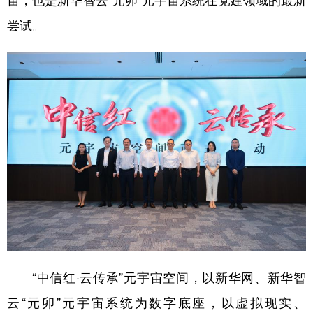
宙，也是新华智云“元卯”元宇宙系统在党建领域的最新
尝试。
学术中国
乡村振兴
银龄
溯源中国
城市
旅游
能源
会展
彩票
娱乐
时尚
悦读
公益
一带一路
亚太网
上市公司
文化产业
地方频道
北京
天津
河北
山西
辽宁
吉林
上海
江苏
“中信红·云传承”元宇宙空间，以新华网、新华智
浙江
安徽
福建
江西
云“元卯”元宇宙系统为数字底座，以虚拟现实、