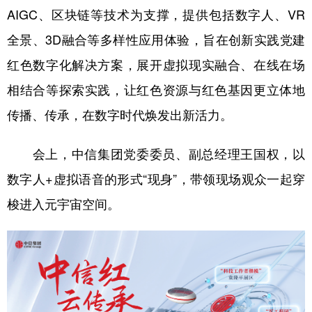
山东
河南
湖北
湖南
AIGC、区块链等技术为支撑，提供包括数字人、VR
广东
广西
海南
重庆
全景、3D融合等多样性应用体验，旨在创新实践党建
四川
贵州
云南
西藏
红色数字化解决方案，展开虚拟现实融合、在线在场
相结合等探索实践，让红色资源与红色基因更立体地
陕西
甘肃
青海
宁夏
传播、传承，在数字时代焕发出新活力。
新疆
内蒙古
黑龙江
会上，中信集团党委委员、副总经理王国权，以
多语种频道
数字人+虚拟语音的形式“现身”，带领现场观众一起穿
English
Español
Français
عربى
梭进入元宇宙空间。
Русский язык
日本語
한국어
Deutsch
Português