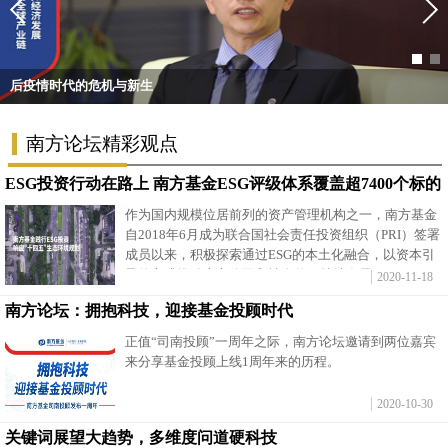
富媒体
摄影
新华广播
新华电视中文
新华电视英文
返回PC
后疫情时代的危机与新生
南方论坛精彩观点
ESG投资行动在路上 南方基金ESG评级体系覆盖超7400个标的
作为国内规模位居前列的资产管理机构之一，南方基金
自2018年6月成为联合国社会责任投资组织（PRI）签署
成员以来，积极探索通过ESG的本土化融合，以资本引
导的方式推动上市公司和社会的可持续发展。
2020-11-18
南方论坛：拥抱科技，迎接基金投顾时代
正值“司南投顾”一周年之际，南方论坛邀请到两位嘉宾
来分享基金投顾上线1周年来的历程。
2020-10-30
关键词展望大趋势，多维度问道硬科技