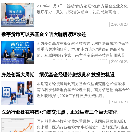
2019年11月8日，首期“南方论坛”在南方基金企业文化
展厅举办，意为“以荣誉为起点，以思 想筑高地”。
2020-06-28
数字货币可以买基金？听大咖解读区块连
南方基金高度重视金融科技布局，对区块链技术也保持
着重点关注和研究。本期“南方论坛”邀请到券商分析
师、互联网银行专家、南方基金金融科技创新团队骨
干，结合具体金融服务场景，深入解读区块链。
2020-06-28
身处创新大周期，绩优基金经理带您纵览科技投资机遇
本期南方论坛邀请到南方基金权益研究部总经理茅炜、
南方科技创新混合基金经理王博、南方信息创 新基金经
理郑晓曦探讨2020年的科技股投资机遇。
2020-06-28
医药行业处在科技+消费交汇点，正发生着三个巨大变化
医药股具备科技和消费双重属性，从国际经验和A股历
史来看，医药行业被称为“牛股摇篮”，当前医药行业正