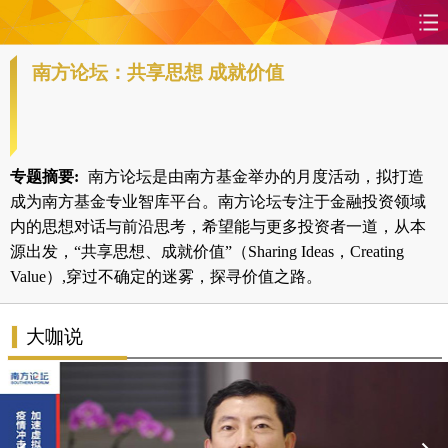
南方论坛：共享思想 成就价值
首页
时政
国际
财经
娱乐
体育
人事
教育
时尚
思客
地方
法治
专题摘要:
南方论坛是由南方基金举办的月度活动，拟打造
成为南方基金专业智库平台。南方论坛专注于金融投资领域
港澳
台湾
华人
汽车
内的思想对话与前沿思考，希望能与更多投资者一道，从本
源出发，“共享思想、成就价值”（Sharing Ideas，Creating
Value）,穿过不确定的迷雾，探寻价值之路。
科技
能源
房产
公司
图片
视频
彩票
食品
大咖说
旅游
健康
信息化
数据
金融
公益
军事
无人机