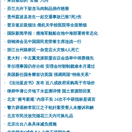
·
来自基层的“官德”六问
·
芬兰允许下架含马肉制品捐作慈善
·
贵州荔波县发生一起交通事故已致7死2伤
·
普京签反吸烟法 俄机关学校医院等全面禁烟
·
国际新闻早报：俄海军舰船在地中海部署将常态化
·
胡锦涛会见中国国民党荣誉主席连战一行
·
浙江台州路桥区一杂货店火灾致4人死亡
·
意大利：中左翼党派联盟在议会选举中得票领先
·
常任理事国仍存分歧 安理会对朝制裁难本月通过
·
美国新任国务卿首访英国 强调两国“特殊关系”
·
《法治蓝皮书》发布 近八成政府采购高于市场价
·
律师申请公开地下水监测详情 国土资源部回复
·
北京"摇号新规"内容不实 24次不中获指标是谣言
·
警方辟谣称李双江之子轮奸案受害人未撤诉和解
·
北京市民没放完烟花三天内可换礼品
·
北京出台八条具体减负措施