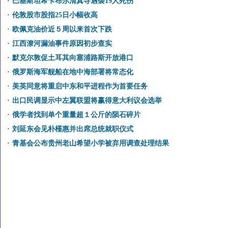
·
巴基斯坦希卡布尔清真寺遇袭19人死伤
·
伦敦股市股指25日小幅收高
·
欧佩克油价近５周以来首次下跌
·
江西潦河漏油事件原因初步查实
·
默克尔敦促土耳其向塞浦路斯开放港口
·
俄罗斯海军舰船在地中海部署将常态化
·
美英同意将重启中东和平进程作为首要任务
·
出口民调显示中左翼联盟将赢得意大利议会选举
·
俄学者找到单个重量超１公斤的陨石碎片
·
刘延东会见朴槿惠并出席总统就职仪式
·
青基会公布贵州老山希望小学被弃用调查处理结果