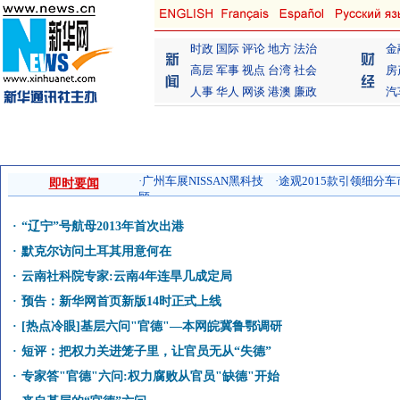
时政
国际
评论
地方
法治
金
高层
军事
视点
台湾
社会
房
人事
华人
网谈
港澳
廉政
汽
即时要闻
·
“辽宁”号航母2013年首次出港
·
默克尔访问土耳其用意何在
·
云南社科院专家:云南4年连旱几成定局
·
预告：新华网首页新版14时正式上线
·
[热点冷眼]基层六问"官德"—本网皖冀鲁鄂调研
·
短评：把权力关进笼子里，让官员无从“失德”
·
专家答"官德"六问:权力腐败从官员"缺德"开始