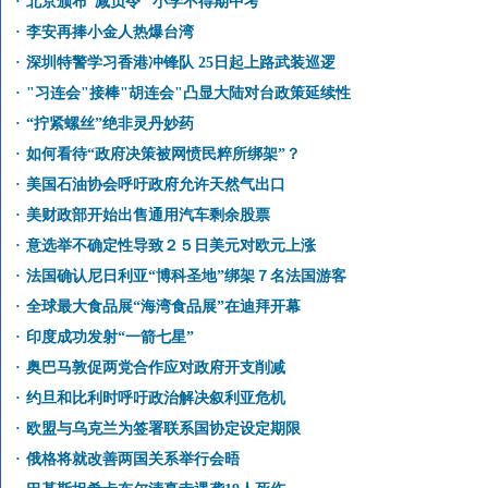
·
北京颁布“减负令” 小学不得期中考
·
李安再捧小金人热爆台湾
·
深圳特警学习香港冲锋队 25日起上路武装巡逻
·
"习连会"接棒"胡连会"凸显大陆对台政策延续性
·
“拧紧螺丝”绝非灵丹妙药
·
如何看待“政府决策被网愤民粹所绑架”？
·
美国石油协会呼吁政府允许天然气出口
·
美财政部开始出售通用汽车剩余股票
·
意选举不确定性导致２５日美元对欧元上涨
·
法国确认尼日利亚“博科圣地”绑架７名法国游客
·
全球最大食品展“海湾食品展”在迪拜开幕
·
印度成功发射“一箭七星”
·
奥巴马敦促两党合作应对政府开支削减
·
约旦和比利时呼吁政治解决叙利亚危机
·
欧盟与乌克兰为签署联系国协定设定期限
·
俄格将就改善两国关系举行会晤